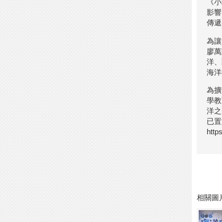
《小
影響
傳遞
為讓
廖萬
洋、
海洋
為擴
學教
洋之
已置
http
相關圖