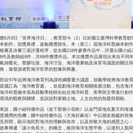
應6月8日「世界海洋日」，教育部今（2）日於國立臺灣科學教育館
本創作」頒獎典禮，嘉勉獲獎師生。本（第三）屆海洋科普繪本創
複審及決審三道評選程序，從全國218件參賽作品中，評選出國小組2
8件及教師組8件，共68件獲獎作品。本次獲獎作品展現出來自不同
氣候暖化、塑膠垃圾、海洋汙染、海洋廢棄物及保育等議題的關注
角，激發讀者對海洋世界的想像與興趣。
部自97年起將海洋教育列為課程綱要重大議題，鼓勵學校將海洋教育
當週訂為「海洋教育週」，並規劃海洋教育相關推廣活動，包含海
海洋科普繪本係為鼓勵學校師生結合海洋科普、美學與文學進行創
環境的觀察與關懷，並訴說對家鄉土地、人文自然的熱愛與期盼。
來說，國小組特優作品《放下那個小花蛤》以金門當地在夏天到海
度捕撈的危機；國中組特優作品《大海好麻吉》中以朋友相處的視
見所聞，顯示漁民對海洋的理解與依存，以及崇敬大海的感恩之心
故事傳遞「讓小魚長大」的概念，維持海洋生態平衡，以達到人類