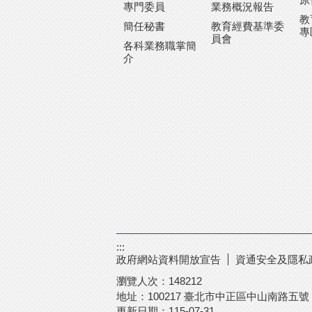
專門委員
業務概況報告
教
簡任秘書
教育經費基準委
專
員會
各科業務職掌簡
介
:::
政府網站資料開放宣告
資通安全及隱私
瀏覽人次：
148212
地址：100217
臺北市中正區中山南路五
更新日期：
115-07-31