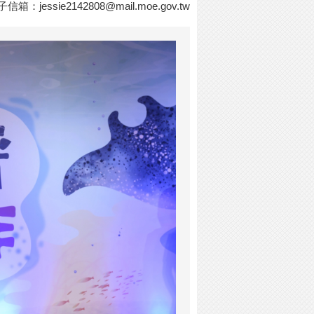
電子信箱：
jessie2142808@mail.moe.gov.tw