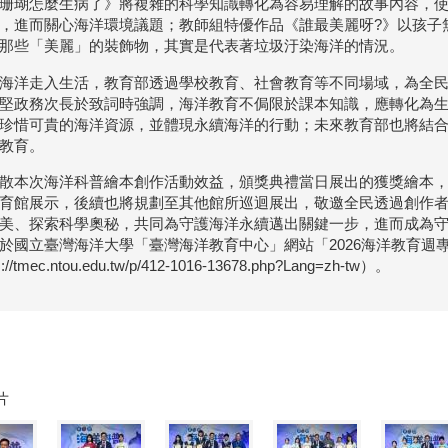
珊瑚怎麼生病了》將複雜的科學知識轉化為容易理解的故事內容，
，進而關心海洋環境議題；教師組特優作品《誰最美麗呀?》以孩子
那些「美麗」的裝飾物，其實是代表著垃圾汙染海洋的情況。
海洋走入生活，教育部透過學校教育、社會教育等不同場域，為全
堅政務次長於致詞時強調，海洋教育不侷限於課本知識，應轉化為
珍惜可貴的海洋資源，並體現永續海洋的行動；未來教育部也將結
教育。
散本次海洋科普繪本創作活動效益，頒獎典禮當日展出的獲獎繪本，將
育館展示，後續也將規劃至其他館所巡迴展出，敬邀全民透過創作
美、探索科學奧秘，共同為守護海洋永續邁出關鍵一步，進而成為
於國立臺灣海洋大學「臺灣海洋教育中心」網站「2026海洋教育週
s://tmec.ntou.edu.tw/p/412-1016-13678.php?Lang=zh-tw）。
片