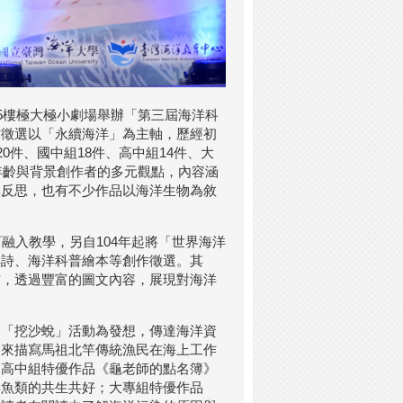
5樓極大極小劇場舉辦「第三屆海洋科
作徵選以「永續海洋」為主軸，歷經初
0件、國中組18件、高中組14件、大
年齡與背景創作者的多元觀點，內容涵
與反思，也有不少作品以海洋生物為敘
融入教學，另自104年起將「世界海洋
洋詩、海洋科普繪本等創作徵選。其
作，透過豐富的圖文內容，展現對海洋
邊「挖沙蛻」活動為發想，傳達海洋資
角來描寫馬祖北竿傳統漁民在海上工作
；高中組特優作品《龜老師的點名簿》
與魚類的共生共好；大專組特優作品