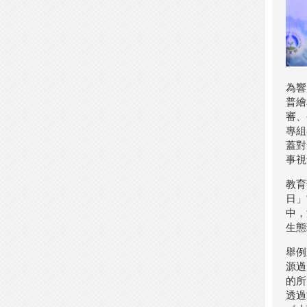
為響
普繪
審、
專組
蓋對
事視
教育
日」
中，
生態
舉例
源過
的所
透過