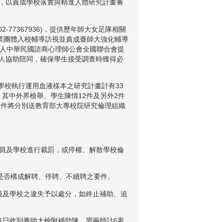
，以責成學校落實與精進人體研究計畫審
77367936)，提供歷年師大女足隊相關
業團體入校輔導訪視並責成臺師大強化輔導
法人中華民國諮商心理師公會全國聯合會提
人協助陪同，確保學生接受調查時獲得必
學校執行運用血液樣本之研究計畫計有33
；其中外界檢舉、學生陳情12件及另外2件
案件將分別送教育部大專校院研究倫理組織
人員及學校進行裁罰，或停權、解散學校倫
是否構成解聘、停聘、不續聘之要件。
員及學校之違失予以處分，如終止補助、追
1日收到臺師大檢附補助陳、周兩師計6案