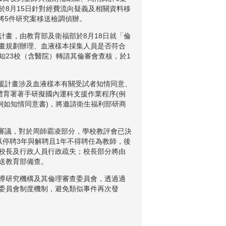
8月15日針對經費流向疑義及相關資料移
將5件研究案移送檢調偵辦。
計畫，由教育部及衛福部於8月18日就「倫
畫規劃辦理、血液樣本採集人員是否符合
23校（含醫院）轉請其倫審會查核，於1
援計畫涉及血液樣本有關受試者知情同意、
體育署著手研擬國內運科支援作業程序(例
例如知情同意書)，將邀請衛生福利部研商
審議，對於周師霸凌部分，學校教評會已決
停聘3年與解聘且1年不得聘任為教師，後
校長及行政人員行政疏失；校長部分將由
送教育部備查。
導研究機構及其倫理審查委員會，透過適
委員會制度機制，避免類似事件再次發