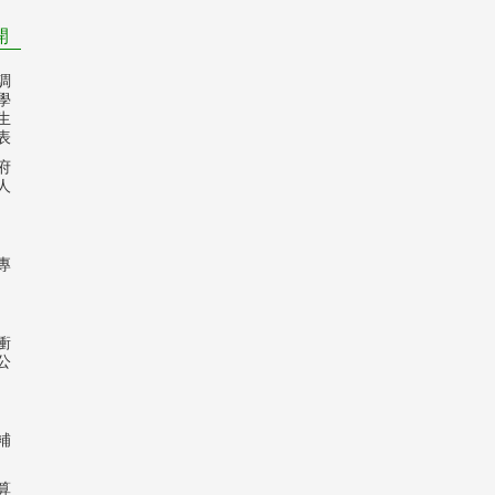
開
調
學
生
表
府
人
專
衝
公
補
算