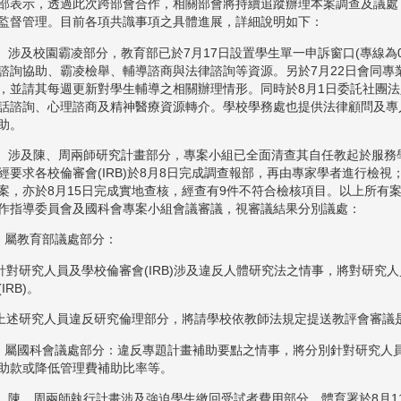
部表示，透過此次跨部會合作，相關部會將持續追蹤辦理本案調查及議處
監督管理。目前各項共識事項之具體進展，詳細說明如下：
涉及校園霸凌部分，教育部已於7月17日設置學生單一申訴窗口(專線為02-
諮詢協助、霸凌檢舉、輔導諮商與法律諮詢等資源。另於7月22日會同專
，並請其每週更新對學生輔導之相關辦理情形。同時於8月1日委託社團
話諮詢、心理諮商及精神醫療資源轉介。學校學務處也提供法律顧問及專
助。
涉及陳、周兩師研究計畫部分，專案小組已全面清查其自任教起於服務
經要求各校倫審會(IRB)於8月8日完成調查報部，再由專家學者進行檢視
案，亦於8月15日完成實地查核，經查有9件不符合檢核項目。以上所有
作指導委員會及國科會專案小組會議審議，視審議結果分別議處：
屬教育部議處部分：
針對研究人員及學校倫審會(IRB)涉及違反人體研究法之情事，將對研究
IRB)。
上述研究人員違反研究倫理部分，將請學校依教師法規定提送教評會審議
屬國科會議處部分：違反專題計畫補助要點之情事，將分別針對研究人
助款或降低管理費補助比率等。
陳、周兩師執行計畫涉及強迫學生繳回受試者費用部分，體育署於8月1