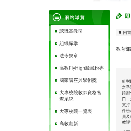
:::
:::
即
認識高教司
回
組織職掌
教育部
法令規章
高教FlyHigh臉書粉專
國家講座與學術獎
針對
之爭
大專校院教師資格審
跨部
口，
查系統
支持
件檢
大專校院一覽表
員及
教評
高教創新