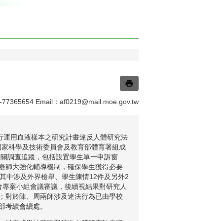
5654 Email：
af0219@mail.moe.gov.tw
行運用血液樣本之研究計畫違反人體研究法
、國家科學及技術委員會及教育部體育署組成
相關調查追蹤，包括設置學生單一申訴窗
臺師大強化輔導機制，確保學生獲得必要
其中涉及外界檢舉、學生陳情12件及另外2
會專案小組會議審議，後續視結果對研究人
；對於陳、周兩師涉及違法行為已由學校
部考績會續處。