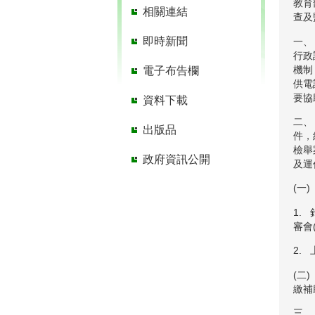
教育
相關連結
查及
即時新聞
一、
行政
機制
電子布告欄
供電
要協
資料下載
二、
出版品
件，
檢舉
政府資訊公開
及運
(一)
1.
審會(
2.
(二)
繳補
三、