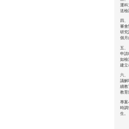
運科
送檢
四、
審會
研究
個月
五、
申請
如檢
建立
六、
議解
續教
教育
專案
時調
生。