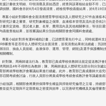
支援計畫收支明細、印領清冊及原始憑證，經查與該署核結金額不符，已於
調偵辦。國科會亦於8月4日發函清查，經檢視學校函復結果，於8月19日
專案小組針對國科會全面清查體育學領域涉及人體研究之97件血液樣本
對研究計畫之審查、研究對象權益之保障、血液樣本管理及流向是否依計
計畫所定資格、受試者人數、名單、費用流向及其他相關事項」等項目通知
內函復查核結果，並視審議結果分別由相關部會會同國科會續處。
專案小組針對所有運科補助計畫，已請體育署先行中止，同時就運科支
IRB審查等是否符合人體研究法全面清查，並視清查結果依法續處；另請
測項目、抽血人員規範、血液保存、運用、管理、銷毀)及選手保護機制(
相關機制。
針對陳、周兩師違法行為，教育部已責成學校依教師法規定提送教評會
聘周師且4年不得聘任為教師；陳、周兩師違反人體研究法部分則分別處以
育部將就學校教評會審議結果進行續處。此外，教育部已責成臺師大追究
部召開考績會討論，行政人員部分將責成學校考績會或教評會等議處後函
小組強調，相關部會將秉持保障學生權益與捍衛研究倫理之立場，持續督
整並提升定期與不定期查核之密度與頻率，以完善研究機構及其倫理審查