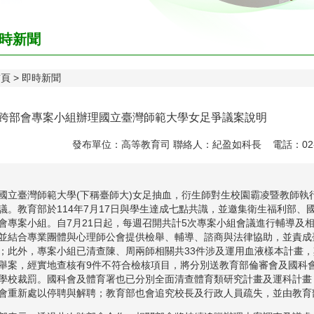
時新聞
首頁
即時新聞
跨部會專案小組辦理國立臺灣師範大學女足爭議案說明
發布單位：高等教育司 聯絡人：紀盈如科長 電話：02-7736
國立臺灣師範大學(下稱臺師大)女足抽血，衍生師對生校園霸凌暨教師執
議。教育部於114年7月17日與學生達成七點共識，並邀集衛生福利部
會專案小組。自7月21日起，每週召開共計5次專案小組會議進行輔導及
並結合專業團體與心理師公會提供檢舉、輔導、諮商與法律協助，並責成
；此外，專案小組已清查陳、周兩師相關共33件涉及運用血液樣本計畫，
舉案，經實地查核有9件不符合檢核項目，將分別送教育部倫審會及國科
學校裁罰。國科會及體育署也已分別全面清查體育類研究計畫及運科計畫
會重新處以停聘與解聘；教育部也會追究校長及行政人員疏失，並由教育