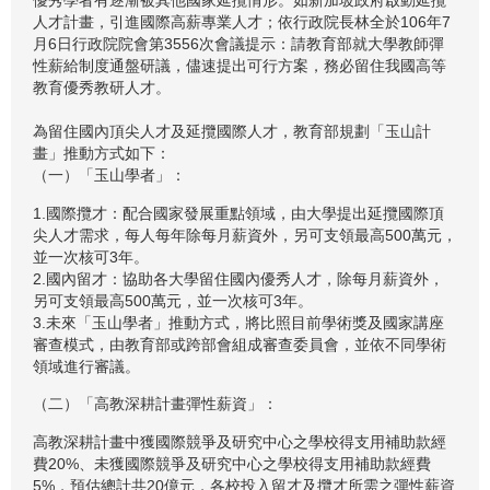
優秀學者有逐漸被其他國家延攬情形。如新加坡政府啟動延攬
人才計畫，引進國際高薪專業人才；依行政院長林全於106年7
月6日行政院院會第3556次會議提示：請教育部就大學教師彈
性薪給制度通盤研議，儘速提出可行方案，務必留住我國高等
教育優秀教研人才。
為留住國內頂尖人才及延攬國際人才，教育部規劃「玉山計
畫」推動方式如下：
（一）「玉山學者」：
1.國際攬才：配合國家發展重點領域，由大學提出延攬國際頂
尖人才需求，每人每年除每月薪資外，另可支領最高500萬元，
並一次核可3年。
2.國內留才：協助各大學留住國內優秀人才，除每月薪資外，
另可支領最高500萬元，並一次核可3年。
3.未來「玉山學者」推動方式，將比照目前學術獎及國家講座
審查模式，由教育部或跨部會組成審查委員會，並依不同學術
領域進行審議。
（二）「高教深耕計畫彈性薪資」：
高教深耕計畫中獲國際競爭及研究中心之學校得支用補助款經
費20%、未獲國際競爭及研究中心之學校得支用補助款經費
5%，預估總計共20億元，各校投入留才及攬才所需之彈性薪資