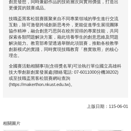
創意發想，同時兼顧作品的技術層次與實用價值，打造出
更優質的競賽成品。
技職盃黑客松競賽匯聚來自不同專業領域的學生進行交流
互動，除可激發跨域創新思考外，更能促進學生展現團隊
協作精神，融合創意巧思與在校所習得的專業技能，共同
探索各類問題解決方案，藉此培養學生的創意思維及問題
解決能力。教育部希望透過舉辦此項競賽，推動各校教學
創新模式的實踐，同時實現技職教育「務實致用」的核心
理念。
全國賽活動相關事項(含得獎名單)可洽執行單位國立高雄科
技大學創新創業發展處(聯絡電話: 07-6011000分機38202)
或至技職盃黑客松競賽網站查詢
(https://makerthon.nkust.edu.tw)。
上版日期：115-06-01
相關圖片