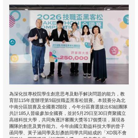
為深化技專校院學生創意思考及動手解決問題的能力，教
育部115年度辦理第9屆技職盃黑客松競賽。本競賽分為北
中南分區競賽及全國賽2階段，今年分區賽選拔出63組團隊
共計185人晉級參加全國賽，並於5月29日至30日齊聚國立
高雄科技大學，共同角逐評審團大獎等17個獎項，展現各
團隊的創意及實作能力。今年由國立勤益科技大學的曾子
函同學、黃子涵同學及彭彥皓同學共同組成的「XD我不會