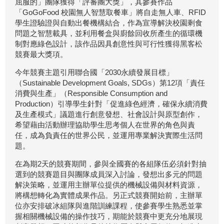
屈服的」團隊獲得「評審團大獎」，其參賽作品
「GoGoFood 校園無人智慧取餐車」將自走無人車、RFID
學生證驗證與自動出餐機構結合，作為宣導解決校園剩食
問題之智慧載具，並利用餐盒與廚餘回收所產生的循環機
制對應綠色設計，該作品因具創意性與可行性獲得黑客松
競賽最大獎項。
今年競賽主題引用聯合國「2030永續發展目標」
（Sustainable Development Goals, SDGs）第12項「責任
消費與生產」（Responsible Consumption and
Production）引導學生針對「促進綠色經濟，確保永續消費
及生產模式」議題進行創意發想、社會設計與原型創作，
希望藉由活動辦理協助學生思考個人在世界的角色與責
任，成為負責任的世界公民，並運用專業解決實際生活問
題。
在為期2天的競賽期間，參與全國賽的各組隊伍必須針對抽
選到的競賽題目與團隊成員深入討論，發想出多元的問題
解決策略，並運用主辦單位提供的機械設備與材料資源，
將構想轉化為實體成果作品。另正式競賽開始前，主辦單
位亦安排破冰組隊與進階訓練課程，使參賽學生熟悉並掌
握相關機械設備的操作技巧，期能於競賽中更充分地展現