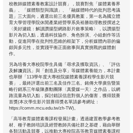
校教師媒體素養教案設計競賽」，競賽對焦「媒體素養界
義」、「媒體類型與識讀」、「融媒體時代的批判思考議
題」三大面向，遴選出前三名優異教案，第一名為國立體
育大學管理學院休閒產業經營學系吳裕勝助理教授撰述之
〈美好濾鏡：解讀讚揚型網路影片敘事策略〉，以讚揚型
影片為切入點，透過科技協作、角色扮演、小組創作等活
動，促進同學在批判性思維的框架下，分析媒體內容的偏
頗與多元性，並實踐平衡正面敘事與真實挑戰的媒體創
作。
另為培養大專校院學生具備「尋求及獲取資訊」、「評估
及解讀資訊」與「創造及分享」等媒體素養能力，本計畫
也舉辦「113學年度大專校院媒體素養課程學生影片競
賽」，最終評選出前三名及佳作三名。銘傳大學廣告暨策
略行銷系三年級陳彥勳團隊〈真愛媒一天〉之作品，以網
路流量為切入點，探討錯誤信息對個人的傷害，獲得競賽
首獎(本次學生影片競賽得獎名單請參考網址：
https://comm.mcu.edu.tw/zh-TW)。
「高等教育媒體素養課程發展計畫」透過建置教學參考教
材、種子教師培訓及經營教師共備社群之基礎，藉由舉辦
各類活動及競賽，以推動大專校院高等教育媒體素養課程