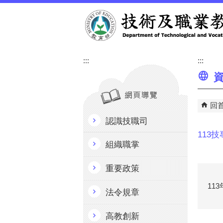
跳到主要內容區塊
:::
:::
資
回
認識技職司
113
組織職掌
重要政策
11
法令規章
高教創新