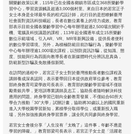
關樂齡政策以來，115年已在全國各鄉鎮市區成立368所樂齡學
習中心，學習資源觸及超過3,000個村里。來自日本的若宮正子
女士本身是全球最年長的程式設計師，此行目的是想瞭解臺灣
社會面對資訊科技崛起，長者在數位素養上的培力成效。教育
部表示目前全國各樂齡學習中心每年辦理超過2,500場次關於手
機、電腦及科技議題的課程，113年起全國逐年成立15所樂齡
數位示範場域，引入AR、VR、MR等新興設備，提供長者便利
的數位學習環境。另外，為積極防範目前詐騙行為，樂齡學習
中心每年辦理逾1,000場次課程，以預防資訊詐騙，從知識、態
度、技能與行為四面向教導長者在新媒體時代分辨訊息真偽，
防範新型詐騙及免散播假新聞。
在訪問的過程中，若宮正子女士對於臺灣推動長者數位課程及
講師養成深表認同，表示要帶回日本提供政府單位參考，教育
部終身教育司梁學政司長表示，教育部的樂齡學習場域不僅鼓
勵青銀共學，更培訓專業講師及志工，協助長者隨時解決科技
應用的問題。終身學習已朝向全齡教育發展，不僅結合60所大
學合力推動「30⁺大學」試辦計畫，協助將30歲以上的國民重新
進入大學校園學習新知，累積學分取得學位，或重新投入職
場，另外加強推廣終身學習票券，讓全民共同參與終身學習。
若宮女士會後分享「人生沒有『太晚了』這件事，年齡不應是
學習的障礙。」教育部梁司長表示，若宮正子女士是「活躍老