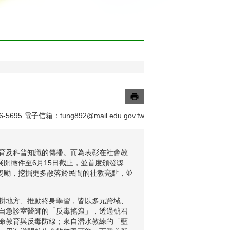
-5695 電子信箱：
tung892@mail.edu.gov.tw
育及科普知識的傳播。而為表彰在社會教
展開徵件至6月15日截止，並首度頒發獎
獎勵，挖掘更多散落於民間的社教亮點，並
耕地方、推動終身學習，皆以多元跨域、
自急診室醫師的「反毒搖滾」，透過號召
命教育與反毒防線；來自潛水教練的「藍