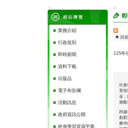
:::
:::
即
業務介紹
回
行政規則
115
即時新聞
資料下載
出版品
社會
電子布告欄
育領
金，
激勵
活動訊息
跨越
政府資訊公開
創新
夥伴
終身學習資源平臺