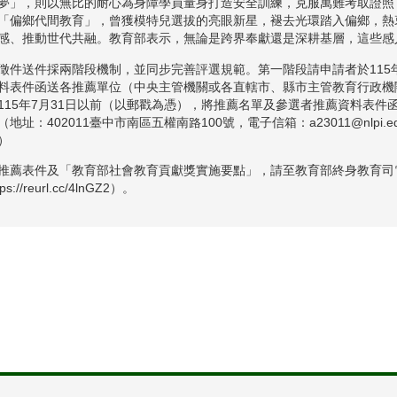
夢」，則以無比的耐心為身障學員量身打造安全訓練，克服萬難考取證照
「偏鄉代間教育」，曾獲模特兒選拔的亮眼新星，褪去光環踏入偏鄉，熱
感、推動世代共融。教育部表示，無論是跨界奉獻還是深耕基層，這些感
徵件送件採兩階段機制，並同步完善評選規範。第一階段請申請者於115
料表件函送各推薦單位（中央主管機關或各直轄市、縣市主管教育行政機
115年7月31日以前（以郵戳為憑），將推薦名單及參選者推薦資料表
地址：402011臺中市南區五權南路100號，電子信箱：a23011@nlpi.edu.
）
推薦表件及「教育部社會教育貢獻獎實施要點」，請至教育部終身教育司
ps://reurl.cc/4lnGZ2）。