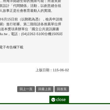
，用海洋開啟生命的無限可能；而選美新
衷設計「代間關係」活動，以創意縫合祖
人故事正是社會教育最動人的實踐。
年6月15日前（以郵戳為憑），檢具申請推
關）進行初審。第二階段請各推薦單位擇
件函送本獎項承辦單位「國立公共資訊圖書
tw，電話：(04)2262-5100分機1505邱
電子布告欄下載
上版日期：115-06-02
回上一頁
回最上面
回首頁