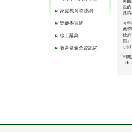
海圓
星的
家庭教育資源網
孫情
今年
樂齡學習網
薦資
優於
線上辭典
館」（
小姐
教育基金會資訊網
相關
（htt