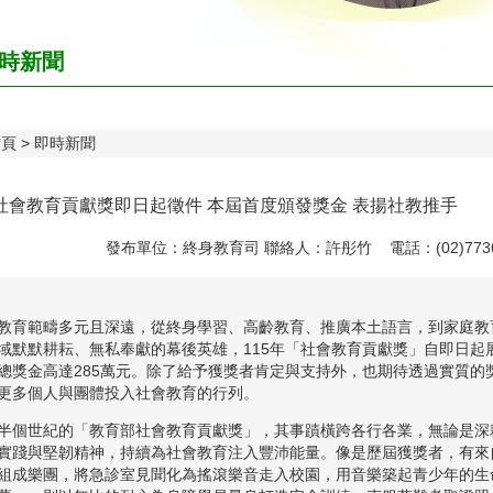
時新聞
首頁
即時新聞
年社會教育貢獻獎即日起徵件 本屆首度頒發獎金 表揚社教推手
發布單位：終身教育司 聯絡人：許彤竹 電話：(02)7736
教育範疇多元且深遠，從終身學習、高齡教育、推廣本土語言，到家庭教
域默默耕耘、無私奉獻的幕後英雄，115年「社會教育貢獻獎」自即日起
總獎金高達285萬元。除了給予獲獎者肯定與支持外，也期待透過實質的
更多個人與團體投入社會教育的行列。
半個世紀的「教育部社會教育貢獻獎」，其事蹟橫跨各行各業，無論是深
實踐與堅韌精神，持續為社會教育注入豐沛能量。像是歷屆獲獎者，有來
組成樂團，將急診室見聞化為搖滾樂音走入校園，用音樂築起青少年的生