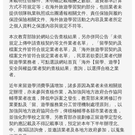
未載明住宿條件、未明確記載報酬之數額、退費基準計算
方式不符規定等；在海外旅遊學習契約部分，包括業者未
提供領隊執業執照或出團通報相關文件、責任保險與履約
保證保險相關文件、海外旅遊學習活動之內容及業者所定
之個人資料之保護內容與規定不符等。
本次教育部除於網站公告查核結果，另亦併同公告「未依
規定上傳申請查核契約等文件業者名單」，「留學契約及
檔案文件皆符合規定業者名單」及「海外旅遊學習契約及
檔案文件皆符合規定業者名單」，民眾若欲委託業者代辦
留遊學業務者，可點選該網站首頁「海外【留學、遊學】
安全與權益/業者契約查核結果」查詢，以選擇合格之業
者。
近年來留遊學消費爭議增加，諸多原因為業者未依相關規
定辦理，亦未參與查核作業，為加強與地方政府合作協同
輔導業者改進，降低申訴案之發生，教育部未來將修訂作
業要點及「留、遊學服務業分工管理機制處理原則」，以
加強與地方政府協同合作，俾積極輔導各縣市業者改進，
並強化對學校之宣導。另教育部亦規劃修正留遊學定型化
契約應記載及不得記載事項，預定於本年下半年辦理北、
中、南3區諮詢會，並邀請業者及各地方政府參加，以蒐集