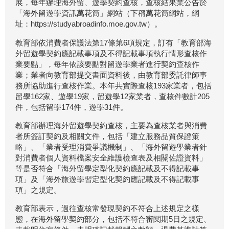
展，每年辦理海外留、遊學契約查核，查核結果業公告於
「海外留遊學資訊萬花筒」網站（下稱萬花筒網站，網
址：https://studyabroadinfo.moe.gov.tw）。
教育部依消費者保護法第17條第6項規定，訂有「教育部海
外留遊學契約應記載事項及不得記載事項執行情形查核作
業要點」，每年依該要點對留遊學業者進行契約查核作
業；業者向教育部提交書面資料後，由教育部委託律師事
務所協助進行查核作業。本年共實際查核193家業者，包括
留學162家、遊學19家，留遊學12家業者，查核件數計205
件，包括留學174件，遊學31件。
教育部辦理海外留遊學契約查核，主要為查核業者與消費
者所簽訂契約及相關文件，包括「建立服務品質保證策
略」、「業者受理消費爭議機制」、「海外留遊學業者針
對消費者個人資料檔案安全維護檢查表及相關佐證資料」
等是否符合「海外留學定型化契約應記載及不得記載事
項」及「海外旅遊學習定型化契約應記載及不得記載事
項」之規定。
教育部表示，過往查核常發現契約不符合上述規定之樣
態，在海外留學契約部分，包括不符合審閱期5日之規定、