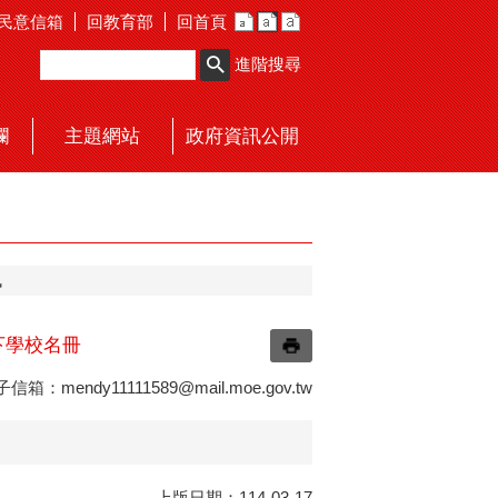
民意信箱
回教育部
回首頁
進階搜尋
欄
主題網站
政府資訊公開
訊
下學校名冊
電子信箱：
mendy11111589@mail.moe.gov.tw
上版日期：114-03-17