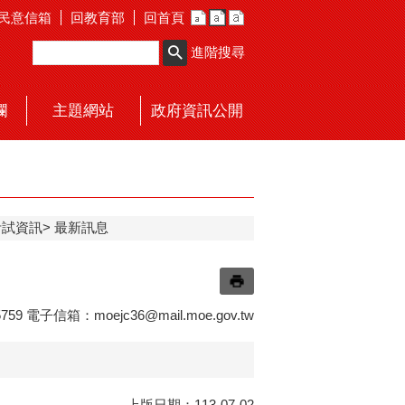
民意信箱
回教育部
回首頁
進階搜尋
欄
主題網站
政府資訊公開
考試資訊
最新訊息
759 電子信箱：
moejc36@mail.moe.gov.tw
上版日期：113-07-02