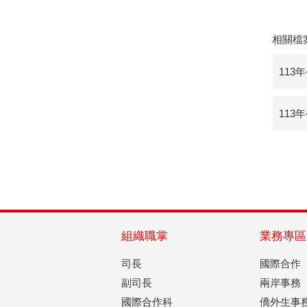
相關檔
113
113
組織職掌
業務專區
司長
國際合作
副司長
兩岸事務
國際合作科
僑外生事