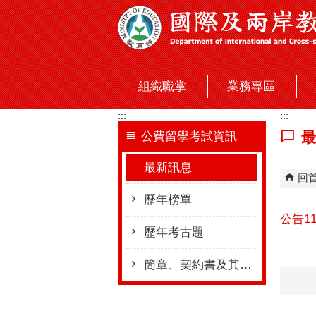
跳到主要內容區塊
組織職掌
業務專區
:::
:::
最
公費留學考試資訊
最新訊息
回
歷年榜單
公告1
歷年考古題
簡章、契約書及其他相關表格下載