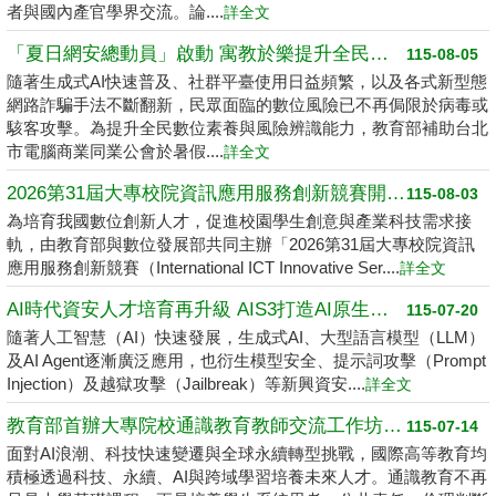
者與國內產官學界交流。論....
詳全文
「夏日網安總動員」啟動 寓教於樂提升全民數位素養
115-08-05
隨著生成式AI快速普及、社群平臺使用日益頻繁，以及各式新型態
網路詐騙手法不斷翻新，民眾面臨的數位風險已不再侷限於病毒或
駭客攻擊。為提升全民數位素養與風險辨識能力，教育部補助台北
市電腦商業同業公會於暑假....
詳全文
2026第31屆大專校院資訊應用服務創新競賽開跑了 請高中職以上學生踴躍報名
115-08-03
為培育我國數位創新人才，促進校園學生創意與產業科技需求接
軌，由教育部與數位發展部共同主辦「2026第31屆大專校院資訊
應用服務創新競賽（International ICT Innovative Ser....
詳全文
AI時代資安人才培育再升級 AIS3打造AI原生資安學習環境
115-07-20
隨著人工智慧（AI）快速發展，生成式AI、大型語言模型（LLM）
及AI Agent逐漸廣泛應用，也衍生模型安全、提示詞攻擊（Prompt
Injection）及越獄攻擊（Jailbreak）等新興資安....
詳全文
教育部首辦大專院校通識教育教師交流工作坊 邁向2050共創未來永續大學
115-07-14
面對AI浪潮、科技快速變遷與全球永續轉型挑戰，國際高等教育均
積極透過科技、永續、AI與跨域學習培養未來人才。通識教育不再