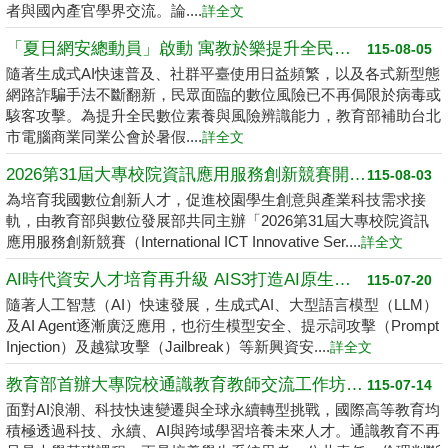
者與國內產官學界交流。論....
詳全文
「夏日網安總動員」啟動 寓教於樂提升全民數位素養
115-08-05
隨著生成式AI快速普及、社群平臺使用日益頻繁，以及各式新型態
網路詐騙手法不斷翻新，民眾面臨的數位風險已不再侷限於病毒或
駭客攻擊。為提升全民數位素養與風險辨識能力，教育部補助台北
市電腦商業同業公會於暑假....
詳全文
2026第31屆大專校院資訊應用服務創新競賽開跑了 請高中職以上學生踴躍報名
115-08-03
為培育我國數位創新人才，促進校園學生創意與產業科技需求接
軌，由教育部與數位發展部共同主辦「2026第31屆大專校院資訊
應用服務創新競賽（International ICT Innovative Ser....
詳全文
AI時代資安人才培育再升級 AIS3打造AI原生資安學習環境
115-07-20
隨著人工智慧（AI）快速發展，生成式AI、大型語言模型（LLM）
及AI Agent逐漸廣泛應用，也衍生模型安全、提示詞攻擊（Prompt
Injection）及越獄攻擊（Jailbreak）等新興資安....
詳全文
教育部首辦大專院校通識教育教師交流工作坊 邁向2050共創未來永續大學
115-07-14
面對AI浪潮、科技快速變遷與全球永續轉型挑戰，國際高等教育均
積極透過科技、永續、AI與跨域學習培養未來人才。通識教育不再