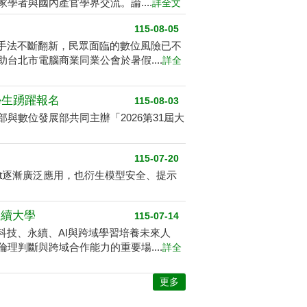
者與國內產官學界交流。論....
詳全文
115-08-05
騙手法不斷翻新，民眾面臨的數位風險已不
北市電腦商業同業公會於暑假....
詳全
學生踴躍報名
115-08-03
數位發展部共同主辦「2026第31屆大
115-07-20
ent逐漸廣泛應用，也衍生模型安全、提示
永續大學
115-07-14
科技、永續、AI與跨域學習培養未來人
判斷與跨域合作能力的重要場....
詳全
更多