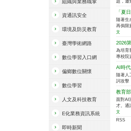
題，邀
組織與業務職掌
「夏日
資通訊安全
隨著生
再侷限
環境及防災教育
文
202
臺灣學術網路
為培育
專校院資訊
數位學習入口網
AI時
偏鄉數位關懷
隨著人
詞攻擊（P
數位學習
教育部
人文及科技教育
面對A
才。通
文
E化業務資訊系統
RSS
即時新聞