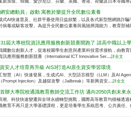
集新加坡、韓國、愛沙尼亞、芬蘭、英國、香港、荷蘭及日本等國專家學
網安總動員」啟動 寓教於樂提升全民數位素養
成式AI快速普及、社群平臺使用日益頻繁，以及各式新型態網路詐
於病毒或駭客攻擊。為提升全民數位素養與風險辨識能力，教育部補助台
6第31屆大專校院資訊應用服務創新競賽開跑了 請高中職以上
我國數位創新人才，促進校園學生創意與產業科技需求接軌，由教育部與
應用服務創新競賽（International ICT Innovative Ser....
詳全文
代資安人才培育再升級 AIS3打造AI原生資安學習環境
工智慧（AI）快速發展，生成式AI、大型語言模型（LLM）及AI Ag
rompt Injection）及越獄攻擊（Jailbreak）等新興資安....
詳全文
首辦大專院校通識教育教師交流工作坊 邁向2050共創未來
I浪潮、科技快速變遷與全球永續轉型挑戰，國際高等教育均積極透過
識教育不再只是大學基礎課程，更是培養學生系統思考、公共責任、倫理