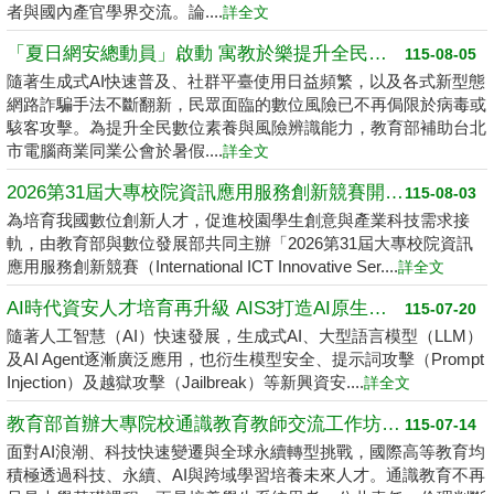
者與國內產官學界交流。論....
詳全文
「夏日網安總動員」啟動 寓教於樂提升全民數位素養
115-08-05
隨著生成式AI快速普及、社群平臺使用日益頻繁，以及各式新型態
網路詐騙手法不斷翻新，民眾面臨的數位風險已不再侷限於病毒或
駭客攻擊。為提升全民數位素養與風險辨識能力，教育部補助台北
市電腦商業同業公會於暑假....
詳全文
2026第31屆大專校院資訊應用服務創新競賽開跑了 請高中職以上學生踴躍報名
115-08-03
為培育我國數位創新人才，促進校園學生創意與產業科技需求接
軌，由教育部與數位發展部共同主辦「2026第31屆大專校院資訊
應用服務創新競賽（International ICT Innovative Ser....
詳全文
AI時代資安人才培育再升級 AIS3打造AI原生資安學習環境
115-07-20
隨著人工智慧（AI）快速發展，生成式AI、大型語言模型（LLM）
及AI Agent逐漸廣泛應用，也衍生模型安全、提示詞攻擊（Prompt
Injection）及越獄攻擊（Jailbreak）等新興資安....
詳全文
教育部首辦大專院校通識教育教師交流工作坊 邁向2050共創未來永續大學
115-07-14
面對AI浪潮、科技快速變遷與全球永續轉型挑戰，國際高等教育均
積極透過科技、永續、AI與跨域學習培養未來人才。通識教育不再