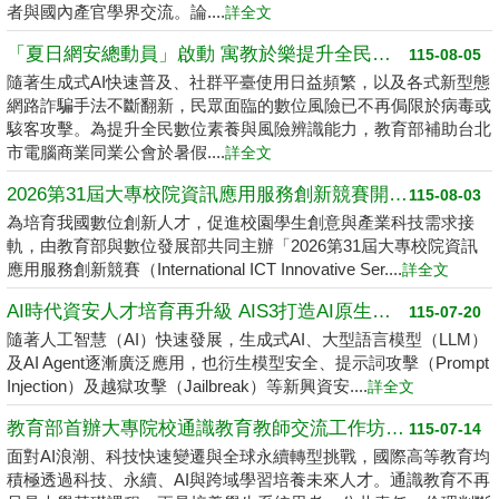
者與國內產官學界交流。論....
詳全文
「夏日網安總動員」啟動 寓教於樂提升全民數位素養
115-08-05
隨著生成式AI快速普及、社群平臺使用日益頻繁，以及各式新型態
網路詐騙手法不斷翻新，民眾面臨的數位風險已不再侷限於病毒或
駭客攻擊。為提升全民數位素養與風險辨識能力，教育部補助台北
市電腦商業同業公會於暑假....
詳全文
2026第31屆大專校院資訊應用服務創新競賽開跑了 請高中職以上學生踴躍報名
115-08-03
為培育我國數位創新人才，促進校園學生創意與產業科技需求接
軌，由教育部與數位發展部共同主辦「2026第31屆大專校院資訊
應用服務創新競賽（International ICT Innovative Ser....
詳全文
AI時代資安人才培育再升級 AIS3打造AI原生資安學習環境
115-07-20
隨著人工智慧（AI）快速發展，生成式AI、大型語言模型（LLM）
及AI Agent逐漸廣泛應用，也衍生模型安全、提示詞攻擊（Prompt
Injection）及越獄攻擊（Jailbreak）等新興資安....
詳全文
教育部首辦大專院校通識教育教師交流工作坊 邁向2050共創未來永續大學
115-07-14
面對AI浪潮、科技快速變遷與全球永續轉型挑戰，國際高等教育均
積極透過科技、永續、AI與跨域學習培養未來人才。通識教育不再