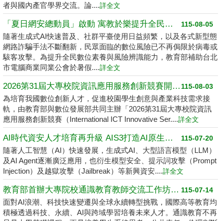
者與國內產官學界交流。論....
詳全文
「夏日網安總動員」啟動 寓教於樂提升全民數位素養
115-08-05
隨著生成式AI快速普及、社群平臺使用日益頻繁，以及各式新型態
網路詐騙手法不斷翻新，民眾面臨的數位風險已不再侷限於病毒或
駭客攻擊。為提升全民數位素養與風險辨識能力，教育部補助台北
市電腦商業同業公會於暑假....
詳全文
2026第31屆大專校院資訊應用服務創新競賽開跑了 請高中職以上學生踴躍報名
115-08-03
為培育我國數位創新人才，促進校園學生創意與產業科技需求接
軌，由教育部與數位發展部共同主辦「2026第31屆大專校院資訊
應用服務創新競賽（International ICT Innovative Ser....
詳全文
AI時代資安人才培育再升級 AIS3打造AI原生資安學習環境
115-07-20
隨著人工智慧（AI）快速發展，生成式AI、大型語言模型（LLM）
及AI Agent逐漸廣泛應用，也衍生模型安全、提示詞攻擊（Prompt
Injection）及越獄攻擊（Jailbreak）等新興資安....
詳全文
教育部首辦大專院校通識教育教師交流工作坊 邁向2050共創未來永續大學
115-07-14
面對AI浪潮、科技快速變遷與全球永續轉型挑戰，國際高等教育均
積極透過科技、永續、AI與跨域學習培養未來人才。通識教育不再