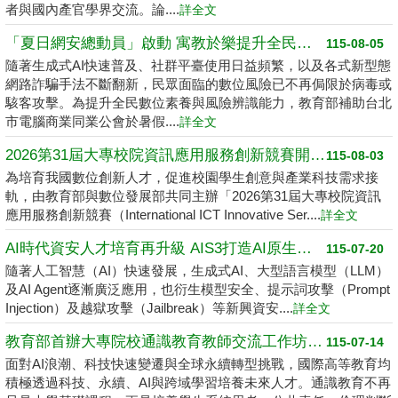
者與國內產官學界交流。論....
詳全文
「夏日網安總動員」啟動 寓教於樂提升全民數位素養
115-08-05
隨著生成式AI快速普及、社群平臺使用日益頻繁，以及各式新型態
網路詐騙手法不斷翻新，民眾面臨的數位風險已不再侷限於病毒或
駭客攻擊。為提升全民數位素養與風險辨識能力，教育部補助台北
市電腦商業同業公會於暑假....
詳全文
2026第31屆大專校院資訊應用服務創新競賽開跑了 請高中職以上學生踴躍報名
115-08-03
為培育我國數位創新人才，促進校園學生創意與產業科技需求接
軌，由教育部與數位發展部共同主辦「2026第31屆大專校院資訊
應用服務創新競賽（International ICT Innovative Ser....
詳全文
AI時代資安人才培育再升級 AIS3打造AI原生資安學習環境
115-07-20
隨著人工智慧（AI）快速發展，生成式AI、大型語言模型（LLM）
及AI Agent逐漸廣泛應用，也衍生模型安全、提示詞攻擊（Prompt
Injection）及越獄攻擊（Jailbreak）等新興資安....
詳全文
教育部首辦大專院校通識教育教師交流工作坊 邁向2050共創未來永續大學
115-07-14
面對AI浪潮、科技快速變遷與全球永續轉型挑戰，國際高等教育均
積極透過科技、永續、AI與跨域學習培養未來人才。通識教育不再