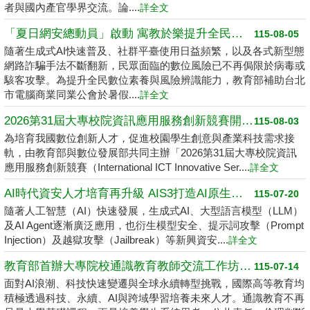
者與國內產官學界交流。論....
詳全文
「夏日網安總動員」啟動 寓教於樂提升全民數位素養
115-08-05
隨著生成式AI快速普及、社群平臺使用日益頻繁，以及各式新型態
網路詐騙手法不斷翻新，民眾面臨的數位風險已不再侷限於病毒或
駭客攻擊。為提升全民數位素養與風險辨識能力，教育部補助台北
市電腦商業同業公會於暑假....
詳全文
2026第31屆大專校院資訊應用服務創新競賽開跑了 請高中職以上學生踴躍報名
115-08-03
為培育我國數位創新人才，促進校園學生創意與產業科技需求接
軌，由教育部與數位發展部共同主辦「2026第31屆大專校院資訊
應用服務創新競賽（International ICT Innovative Ser....
詳全文
AI時代資安人才培育再升級 AIS3打造AI原生資安學習環境
115-07-20
隨著人工智慧（AI）快速發展，生成式AI、大型語言模型（LLM）
及AI Agent逐漸廣泛應用，也衍生模型安全、提示詞攻擊（Prompt
Injection）及越獄攻擊（Jailbreak）等新興資安....
詳全文
教育部首辦大專院校通識教育教師交流工作坊 邁向2050共創未來永續大學
115-07-14
面對AI浪潮、科技快速變遷與全球永續轉型挑戰，國際高等教育均
積極透過科技、永續、AI與跨域學習培養未來人才。通識教育不再