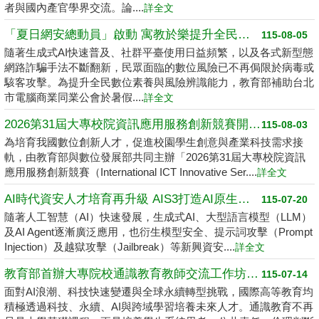
者與國內產官學界交流。論....
詳全文
「夏日網安總動員」啟動 寓教於樂提升全民數位素養
115-08-05
隨著生成式AI快速普及、社群平臺使用日益頻繁，以及各式新型態
網路詐騙手法不斷翻新，民眾面臨的數位風險已不再侷限於病毒或
駭客攻擊。為提升全民數位素養與風險辨識能力，教育部補助台北
市電腦商業同業公會於暑假....
詳全文
2026第31屆大專校院資訊應用服務創新競賽開跑了 請高中職以上學生踴躍報名
115-08-03
為培育我國數位創新人才，促進校園學生創意與產業科技需求接
軌，由教育部與數位發展部共同主辦「2026第31屆大專校院資訊
應用服務創新競賽（International ICT Innovative Ser....
詳全文
AI時代資安人才培育再升級 AIS3打造AI原生資安學習環境
115-07-20
隨著人工智慧（AI）快速發展，生成式AI、大型語言模型（LLM）
及AI Agent逐漸廣泛應用，也衍生模型安全、提示詞攻擊（Prompt
Injection）及越獄攻擊（Jailbreak）等新興資安....
詳全文
教育部首辦大專院校通識教育教師交流工作坊 邁向2050共創未來永續大學
115-07-14
面對AI浪潮、科技快速變遷與全球永續轉型挑戰，國際高等教育均
積極透過科技、永續、AI與跨域學習培養未來人才。通識教育不再