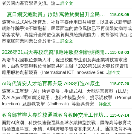
者與國內產官學界交流。論....
詳全文
「夏日網安總動員」啟動 寓教於樂提升全民數位素養
115-08-05
隨著生成式AI快速普及、社群平臺使用日益頻繁，以及各式新型態
網路詐騙手法不斷翻新，民眾面臨的數位風險已不再侷限於病毒或
駭客攻擊。為提升全民數位素養與風險辨識能力，教育部補助台北
市電腦商業同業公會於暑假....
詳全文
2026第31屆大專校院資訊應用服務創新競賽開跑了 請高中職以上學生踴躍報名
115-08-03
為培育我國數位創新人才，促進校園學生創意與產業科技需求接
軌，由教育部與數位發展部共同主辦「2026第31屆大專校院資訊
應用服務創新競賽（International ICT Innovative Ser....
詳全文
AI時代資安人才培育再升級 AIS3打造AI原生資安學習環境
115-07-20
隨著人工智慧（AI）快速發展，生成式AI、大型語言模型（LLM）
及AI Agent逐漸廣泛應用，也衍生模型安全、提示詞攻擊（Prompt
Injection）及越獄攻擊（Jailbreak）等新興資安....
詳全文
教育部首辦大專院校通識教育教師交流工作坊 邁向2050共創未來永續大學
115-07-14
面對AI浪潮、科技快速變遷與全球永續轉型挑戰，國際高等教育均
積極透過科技、永續、AI與跨域學習培養未來人才。通識教育不再