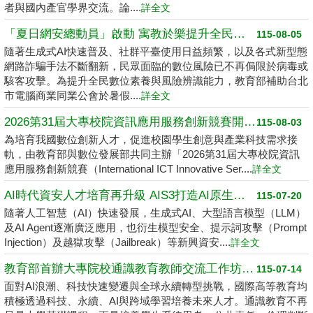
者與國內產官學界交流。論....
詳全文
「夏日網安總動員」啟動 寓教於樂提升全民數位素養
115-08-05
隨著生成式AI快速普及、社群平臺使用日益頻繁，以及各式新型態
網路詐騙手法不斷翻新，民眾面臨的數位風險已不再侷限於病毒或
駭客攻擊。為提升全民數位素養與風險辨識能力，教育部補助台北
市電腦商業同業公會於暑假....
詳全文
2026第31屆大專校院資訊應用服務創新競賽開跑了 請高中職以上學生踴躍報名
115-08-03
為培育我國數位創新人才，促進校園學生創意與產業科技需求接
軌，由教育部與數位發展部共同主辦「2026第31屆大專校院資訊
應用服務創新競賽（International ICT Innovative Ser....
詳全文
AI時代資安人才培育再升級 AIS3打造AI原生資安學習環境
115-07-20
隨著人工智慧（AI）快速發展，生成式AI、大型語言模型（LLM）
及AI Agent逐漸廣泛應用，也衍生模型安全、提示詞攻擊（Prompt
Injection）及越獄攻擊（Jailbreak）等新興資安....
詳全文
教育部首辦大專院校通識教育教師交流工作坊 邁向2050共創未來永續大學
115-07-14
面對AI浪潮、科技快速變遷與全球永續轉型挑戰，國際高等教育均
積極透過科技、永續、AI與跨域學習培養未來人才。通識教育不再