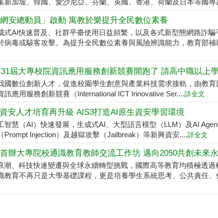
集新加坡、韓國、愛沙尼亞、芬蘭、英國、香港、荷蘭及日本等國專家學
網安總動員」啟動 寓教於樂提升全民數位素養
成式AI快速普及、社群平臺使用日益頻繁，以及各式新型態網路詐
於病毒或駭客攻擊。為提升全民數位素養與風險辨識能力，教育部補助台
6第31屆大專校院資訊應用服務創新競賽開跑了 請高中職以上
我國數位創新人才，促進校園學生創意與產業科技需求接軌，由教育部與
應用服務創新競賽（International ICT Innovative Ser....
詳全文
代資安人才培育再升級 AIS3打造AI原生資安學習環境
工智慧（AI）快速發展，生成式AI、大型語言模型（LLM）及AI Ag
rompt Injection）及越獄攻擊（Jailbreak）等新興資安....
詳全文
首辦大專院校通識教育教師交流工作坊 邁向2050共創未來
I浪潮、科技快速變遷與全球永續轉型挑戰，國際高等教育均積極透過
識教育不再只是大學基礎課程，更是培養學生系統思考、公共責任、倫理