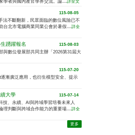
者與國內產官學界交流。論....
詳全文
115-08-05
騙手法不斷翻新，民眾面臨的數位風險已不
北市電腦商業同業公會於暑假....
詳全
學生踴躍報名
115-08-03
數位發展部共同主辦「2026第31屆大
115-07-20
ent逐漸廣泛應用，也衍生模型安全、提示
永續大學
115-07-14
科技、永續、AI與跨域學習培養未來人
判斷與跨域合作能力的重要場....
詳全
更多