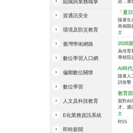
題，邀
組織與業務職掌
「夏日
資通訊安全
隨著生
再侷限
環境及防災教育
文
202
臺灣學術網路
為培育
專校院資訊
數位學習入口網
AI時
偏鄉數位關懷
隨著人
詞攻擊（P
數位學習
教育部
人文及科技教育
面對A
才。通
文
E化業務資訊系統
RSS
即時新聞