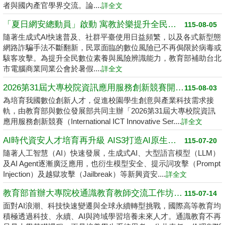
者與國內產官學界交流。論....
詳全文
「夏日網安總動員」啟動 寓教於樂提升全民數位素養
115-08-05
隨著生成式AI快速普及、社群平臺使用日益頻繁，以及各式新型態
網路詐騙手法不斷翻新，民眾面臨的數位風險已不再侷限於病毒或
駭客攻擊。為提升全民數位素養與風險辨識能力，教育部補助台北
市電腦商業同業公會於暑假....
詳全文
2026第31屆大專校院資訊應用服務創新競賽開跑了 請高中職以上學生踴躍報名
115-08-03
為培育我國數位創新人才，促進校園學生創意與產業科技需求接
軌，由教育部與數位發展部共同主辦「2026第31屆大專校院資訊
應用服務創新競賽（International ICT Innovative Ser....
詳全文
AI時代資安人才培育再升級 AIS3打造AI原生資安學習環境
115-07-20
隨著人工智慧（AI）快速發展，生成式AI、大型語言模型（LLM）
及AI Agent逐漸廣泛應用，也衍生模型安全、提示詞攻擊（Prompt
Injection）及越獄攻擊（Jailbreak）等新興資安....
詳全文
教育部首辦大專院校通識教育教師交流工作坊 邁向2050共創未來永續大學
115-07-14
面對AI浪潮、科技快速變遷與全球永續轉型挑戰，國際高等教育均
積極透過科技、永續、AI與跨域學習培養未來人才。通識教育不再