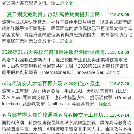
者與國內產官學界交流。論....
詳全文
「夏日網安總動員」啟動 寓教於樂提升全民數位素養
115-08-05
隨著生成式AI快速普及、社群平臺使用日益頻繁，以及各式新型態
網路詐騙手法不斷翻新，民眾面臨的數位風險已不再侷限於病毒或
駭客攻擊。為提升全民數位素養與風險辨識能力，教育部補助台北
市電腦商業同業公會於暑假....
詳全文
2026第31屆大專校院資訊應用服務創新競賽開跑了 請高中職以上學生踴躍報名
115-08-03
為培育我國數位創新人才，促進校園學生創意與產業科技需求接
軌，由教育部與數位發展部共同主辦「2026第31屆大專校院資訊
應用服務創新競賽（International ICT Innovative Ser....
詳全文
AI時代資安人才培育再升級 AIS3打造AI原生資安學習環境
115-07-20
隨著人工智慧（AI）快速發展，生成式AI、大型語言模型（LLM）
及AI Agent逐漸廣泛應用，也衍生模型安全、提示詞攻擊（Prompt
Injection）及越獄攻擊（Jailbreak）等新興資安....
詳全文
教育部首辦大專院校通識教育教師交流工作坊 邁向2050共創未來永續大學
115-07-14
面對AI浪潮、科技快速變遷與全球永續轉型挑戰，國際高等教育均
積極透過科技、永續、AI與跨域學習培養未來人才。通識教育不再