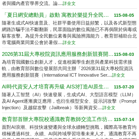
者與國內產官學界交流。論....
詳全文
「夏日網安總動員」啟動 寓教於樂提升全民數位素養
115-08-05
隨著生成式AI快速普及、社群平臺使用日益頻繁，以及各式新型態
網路詐騙手法不斷翻新，民眾面臨的數位風險已不再侷限於病毒或
駭客攻擊。為提升全民數位素養與風險辨識能力，教育部補助台北
市電腦商業同業公會於暑假....
詳全文
2026第31屆大專校院資訊應用服務創新競賽開跑了 請高中職以上學生踴躍報名
115-08-03
為培育我國數位創新人才，促進校園學生創意與產業科技需求接
軌，由教育部與數位發展部共同主辦「2026第31屆大專校院資訊
應用服務創新競賽（International ICT Innovative Ser....
詳全文
AI時代資安人才培育再升級 AIS3打造AI原生資安學習環境
115-07-20
隨著人工智慧（AI）快速發展，生成式AI、大型語言模型（LLM）
及AI Agent逐漸廣泛應用，也衍生模型安全、提示詞攻擊（Prompt
Injection）及越獄攻擊（Jailbreak）等新興資安....
詳全文
教育部首辦大專院校通識教育教師交流工作坊 邁向2050共創未來永續大學
115-07-14
面對AI浪潮、科技快速變遷與全球永續轉型挑戰，國際高等教育均
積極透過科技、永續、AI與跨域學習培養未來人才。通識教育不再