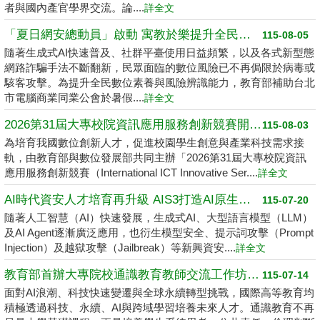
者與國內產官學界交流。論....
詳全文
「夏日網安總動員」啟動 寓教於樂提升全民數位素養
115-08-05
隨著生成式AI快速普及、社群平臺使用日益頻繁，以及各式新型態
網路詐騙手法不斷翻新，民眾面臨的數位風險已不再侷限於病毒或
駭客攻擊。為提升全民數位素養與風險辨識能力，教育部補助台北
市電腦商業同業公會於暑假....
詳全文
2026第31屆大專校院資訊應用服務創新競賽開跑了 請高中職以上學生踴躍報名
115-08-03
為培育我國數位創新人才，促進校園學生創意與產業科技需求接
軌，由教育部與數位發展部共同主辦「2026第31屆大專校院資訊
應用服務創新競賽（International ICT Innovative Ser....
詳全文
AI時代資安人才培育再升級 AIS3打造AI原生資安學習環境
115-07-20
隨著人工智慧（AI）快速發展，生成式AI、大型語言模型（LLM）
及AI Agent逐漸廣泛應用，也衍生模型安全、提示詞攻擊（Prompt
Injection）及越獄攻擊（Jailbreak）等新興資安....
詳全文
教育部首辦大專院校通識教育教師交流工作坊 邁向2050共創未來永續大學
115-07-14
面對AI浪潮、科技快速變遷與全球永續轉型挑戰，國際高等教育均
積極透過科技、永續、AI與跨域學習培養未來人才。通識教育不再