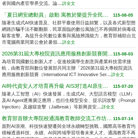
者與國內產官學界交流。論....
詳全文
「夏日網安總動員」啟動 寓教於樂提升全民數位素養
115-08-05
隨著生成式AI快速普及、社群平臺使用日益頻繁，以及各式新型態
網路詐騙手法不斷翻新，民眾面臨的數位風險已不再侷限於病毒或
駭客攻擊。為提升全民數位素養與風險辨識能力，教育部補助台北
市電腦商業同業公會於暑假....
詳全文
2026第31屆大專校院資訊應用服務創新競賽開跑了 請高中職以上學生踴躍報名
115-08-03
為培育我國數位創新人才，促進校園學生創意與產業科技需求接
軌，由教育部與數位發展部共同主辦「2026第31屆大專校院資訊
應用服務創新競賽（International ICT Innovative Ser....
詳全文
AI時代資安人才培育再升級 AIS3打造AI原生資安學習環境
115-07-20
隨著人工智慧（AI）快速發展，生成式AI、大型語言模型（LLM）
及AI Agent逐漸廣泛應用，也衍生模型安全、提示詞攻擊（Prompt
Injection）及越獄攻擊（Jailbreak）等新興資安....
詳全文
教育部首辦大專院校通識教育教師交流工作坊 邁向2050共創未來永續大學
115-07-14
面對AI浪潮、科技快速變遷與全球永續轉型挑戰，國際高等教育均
積極透過科技、永續、AI與跨域學習培養未來人才。通識教育不再