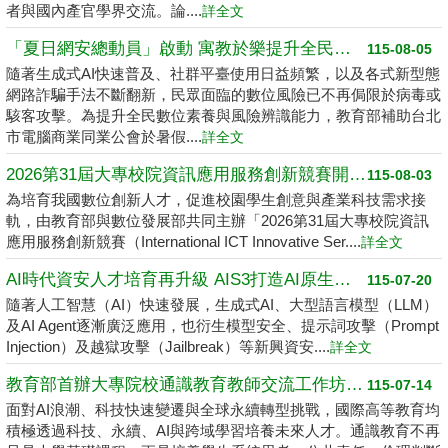
者與國內產官學界交流。論....
詳全文
「夏日網安總動員」啟動 寓教於樂提升全民數位素養
115-08-05
隨著生成式AI快速普及、社群平臺使用日益頻繁，以及各式新型態
網路詐騙手法不斷翻新，民眾面臨的數位風險已不再侷限於病毒或
駭客攻擊。為提升全民數位素養與風險辨識能力，教育部補助台北
市電腦商業同業公會於暑假....
詳全文
2026第31屆大專校院資訊應用服務創新競賽開跑了 請高中職以上學生踴躍報名
115-08-03
為培育我國數位創新人才，促進校園學生創意與產業科技需求接
軌，由教育部與數位發展部共同主辦「2026第31屆大專校院資訊
應用服務創新競賽（International ICT Innovative Ser....
詳全文
AI時代資安人才培育再升級 AIS3打造AI原生資安學習環境
115-07-20
隨著人工智慧（AI）快速發展，生成式AI、大型語言模型（LLM）
及AI Agent逐漸廣泛應用，也衍生模型安全、提示詞攻擊（Prompt
Injection）及越獄攻擊（Jailbreak）等新興資安....
詳全文
教育部首辦大專院校通識教育教師交流工作坊 邁向2050共創未來永續大學
115-07-14
面對AI浪潮、科技快速變遷與全球永續轉型挑戰，國際高等教育均
積極透過科技、永續、AI與跨域學習培養未來人才。通識教育不再