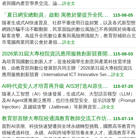
者與國內產官學界交流。論....
詳全文
「夏日網安總動員」啟動 寓教於樂提升全民數位素養
115-08-05
隨著生成式AI快速普及、社群平臺使用日益頻繁，以及各式新型態
網路詐騙手法不斷翻新，民眾面臨的數位風險已不再侷限於病毒或
駭客攻擊。為提升全民數位素養與風險辨識能力，教育部補助台北
市電腦商業同業公會於暑假....
詳全文
2026第31屆大專校院資訊應用服務創新競賽開跑了 請高中職以上學生踴躍報名
115-08-03
為培育我國數位創新人才，促進校園學生創意與產業科技需求接
軌，由教育部與數位發展部共同主辦「2026第31屆大專校院資訊
應用服務創新競賽（International ICT Innovative Ser....
詳全文
AI時代資安人才培育再升級 AIS3打造AI原生資安學習環境
115-07-20
隨著人工智慧（AI）快速發展，生成式AI、大型語言模型（LLM）
及AI Agent逐漸廣泛應用，也衍生模型安全、提示詞攻擊（Prompt
Injection）及越獄攻擊（Jailbreak）等新興資安....
詳全文
教育部首辦大專院校通識教育教師交流工作坊 邁向2050共創未來永續大學
115-07-14
面對AI浪潮、科技快速變遷與全球永續轉型挑戰，國際高等教育均
積極透過科技、永續、AI與跨域學習培養未來人才。通識教育不再