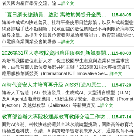
者與國內產官學界交流。論....
詳全文
「夏日網安總動員」啟動 寓教於樂提升全民數位素養
115-08-05
隨著生成式AI快速普及、社群平臺使用日益頻繁，以及各式新型態
網路詐騙手法不斷翻新，民眾面臨的數位風險已不再侷限於病毒或
駭客攻擊。為提升全民數位素養與風險辨識能力，教育部補助台北
市電腦商業同業公會於暑假....
詳全文
2026第31屆大專校院資訊應用服務創新競賽開跑了 請高中職以上學生踴躍報名
115-08-03
為培育我國數位創新人才，促進校園學生創意與產業科技需求接
軌，由教育部與數位發展部共同主辦「2026第31屆大專校院資訊
應用服務創新競賽（International ICT Innovative Ser....
詳全文
AI時代資安人才培育再升級 AIS3打造AI原生資安學習環境
115-07-20
隨著人工智慧（AI）快速發展，生成式AI、大型語言模型（LLM）
及AI Agent逐漸廣泛應用，也衍生模型安全、提示詞攻擊（Prompt
Injection）及越獄攻擊（Jailbreak）等新興資安....
詳全文
教育部首辦大專院校通識教育教師交流工作坊 邁向2050共創未來永續大學
115-07-14
面對AI浪潮、科技快速變遷與全球永續轉型挑戰，國際高等教育均
積極透過科技、永續、AI與跨域學習培養未來人才。通識教育不再