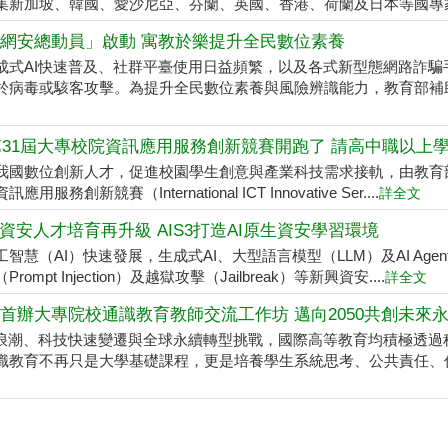
集新加坡、韓國、愛沙尼亞、芬蘭、英國、香港、荷蘭及日本等國專家學
網安總動員」啟動 寓教於樂提升全民數位素養
成式AI快速普及、社群平臺使用日益頻繁，以及各式新型態網路詐
於病毒或駭客攻擊。為提升全民數位素養與風險辨識能力，教育部補助台
6第31屆大專校院資訊應用服務創新競賽開跑了 請高中職以上
我國數位創新人才，促進校園學生創意與產業科技需求接軌，由教育部與
應用服務創新競賽（International ICT Innovative Ser....
詳全文
代資安人才培育再升級 AIS3打造AI原生資安學習環境
工智慧（AI）快速發展，生成式AI、大型語言模型（LLM）及AI Ag
rompt Injection）及越獄攻擊（Jailbreak）等新興資安....
詳全文
首辦大專院校通識教育教師交流工作坊 邁向2050共創未來
I浪潮、科技快速變遷與全球永續轉型挑戰，國際高等教育均積極透過
識教育不再只是大學基礎課程，更是培養學生系統思考、公共責任、倫理