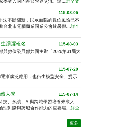
者與國內產官學界交流。論....
詳全文
115-08-05
騙手法不斷翻新，民眾面臨的數位風險已不
北市電腦商業同業公會於暑假....
詳全
學生踴躍報名
115-08-03
數位發展部共同主辦「2026第31屆大
115-07-20
ent逐漸廣泛應用，也衍生模型安全、提示
永續大學
115-07-14
科技、永續、AI與跨域學習培養未來人
判斷與跨域合作能力的重要場....
詳全
更多