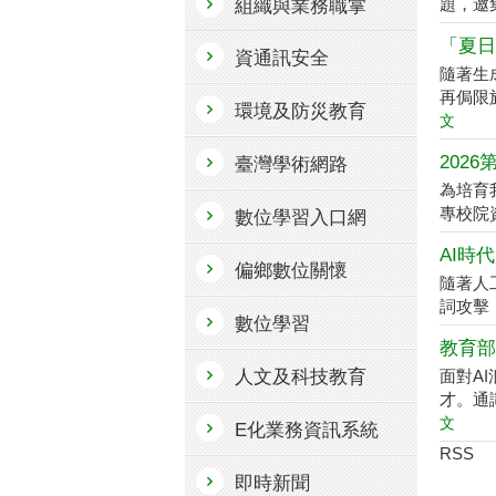
題，邀
組織與業務職掌
「夏日
資通訊安全
隨著生
再侷限
環境及防災教育
文
202
臺灣學術網路
為培育
專校院資訊
數位學習入口網
AI時
偏鄉數位關懷
隨著人
詞攻擊（P
數位學習
教育部
人文及科技教育
面對A
才。通
文
E化業務資訊系統
RSS
即時新聞