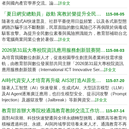
者與國內產官學界交流。論....
詳全文
「夏日網安總動員」啟動 寓教於樂提升全民數位素養
115-08-05
隨著生成式AI快速普及、社群平臺使用日益頻繁，以及各式新型態
網路詐騙手法不斷翻新，民眾面臨的數位風險已不再侷限於病毒或
駭客攻擊。為提升全民數位素養與風險辨識能力，教育部補助台北
市電腦商業同業公會於暑假....
詳全文
2026第31屆大專校院資訊應用服務創新競賽開跑了 請高中職以上學生踴躍報名
115-08-03
為培育我國數位創新人才，促進校園學生創意與產業科技需求接
軌，由教育部與數位發展部共同主辦「2026第31屆大專校院資訊
應用服務創新競賽（International ICT Innovative Ser....
詳全文
AI時代資安人才培育再升級 AIS3打造AI原生資安學習環境
115-07-20
隨著人工智慧（AI）快速發展，生成式AI、大型語言模型（LLM）
及AI Agent逐漸廣泛應用，也衍生模型安全、提示詞攻擊（Prompt
Injection）及越獄攻擊（Jailbreak）等新興資安....
詳全文
教育部首辦大專院校通識教育教師交流工作坊 邁向2050共創未來永續大學
115-07-14
面對AI浪潮、科技快速變遷與全球永續轉型挑戰，國際高等教育均
積極透過科技、永續、AI與跨域學習培養未來人才。通識教育不再