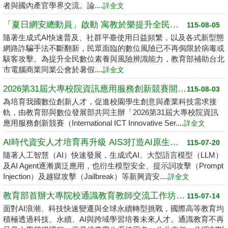
者與國內產官學界交流。論....
詳全文
「夏日網安總動員」啟動 寓教於樂提升全民數位素養
115-08-05
隨著生成式AI快速普及、社群平臺使用日益頻繁，以及各式新型態
網路詐騙手法不斷翻新，民眾面臨的數位風險已不再侷限於病毒或
駭客攻擊。為提升全民數位素養與風險辨識能力，教育部補助台北
市電腦商業同業公會於暑假....
詳全文
2026第31屆大專校院資訊應用服務創新競賽開跑了 請高中職以上學生踴躍報名
115-08-03
為培育我國數位創新人才，促進校園學生創意與產業科技需求接
軌，由教育部與數位發展部共同主辦「2026第31屆大專校院資訊
應用服務創新競賽（International ICT Innovative Ser....
詳全文
AI時代資安人才培育再升級 AIS3打造AI原生資安學習環境
115-07-20
隨著人工智慧（AI）快速發展，生成式AI、大型語言模型（LLM）
及AI Agent逐漸廣泛應用，也衍生模型安全、提示詞攻擊（Prompt
Injection）及越獄攻擊（Jailbreak）等新興資安....
詳全文
教育部首辦大專院校通識教育教師交流工作坊 邁向2050共創未來永續大學
115-07-14
面對AI浪潮、科技快速變遷與全球永續轉型挑戰，國際高等教育均
積極透過科技、永續、AI與跨域學習培養未來人才。通識教育不再