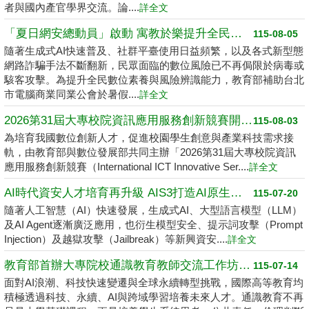
者與國內產官學界交流。論....
詳全文
「夏日網安總動員」啟動 寓教於樂提升全民數位素養
115-08-05
隨著生成式AI快速普及、社群平臺使用日益頻繁，以及各式新型態
網路詐騙手法不斷翻新，民眾面臨的數位風險已不再侷限於病毒或
駭客攻擊。為提升全民數位素養與風險辨識能力，教育部補助台北
市電腦商業同業公會於暑假....
詳全文
2026第31屆大專校院資訊應用服務創新競賽開跑了 請高中職以上學生踴躍報名
115-08-03
為培育我國數位創新人才，促進校園學生創意與產業科技需求接
軌，由教育部與數位發展部共同主辦「2026第31屆大專校院資訊
應用服務創新競賽（International ICT Innovative Ser....
詳全文
AI時代資安人才培育再升級 AIS3打造AI原生資安學習環境
115-07-20
隨著人工智慧（AI）快速發展，生成式AI、大型語言模型（LLM）
及AI Agent逐漸廣泛應用，也衍生模型安全、提示詞攻擊（Prompt
Injection）及越獄攻擊（Jailbreak）等新興資安....
詳全文
教育部首辦大專院校通識教育教師交流工作坊 邁向2050共創未來永續大學
115-07-14
面對AI浪潮、科技快速變遷與全球永續轉型挑戰，國際高等教育均
積極透過科技、永續、AI與跨域學習培養未來人才。通識教育不再