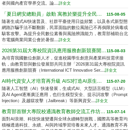
者與國內產官學界交流。論....
詳全文
「夏日網安總動員」啟動 寓教於樂提升全民數位素養
115-08-05
隨著生成式AI快速普及、社群平臺使用日益頻繁，以及各式新型態
網路詐騙手法不斷翻新，民眾面臨的數位風險已不再侷限於病毒或
駭客攻擊。為提升全民數位素養與風險辨識能力，教育部補助台北
市電腦商業同業公會於暑假....
詳全文
2026第31屆大專校院資訊應用服務創新競賽開跑了 請高中職以上學生踴躍報名
115-08-03
為培育我國數位創新人才，促進校園學生創意與產業科技需求接
軌，由教育部與數位發展部共同主辦「2026第31屆大專校院資訊
應用服務創新競賽（International ICT Innovative Ser....
詳全文
AI時代資安人才培育再升級 AIS3打造AI原生資安學習環境
115-07-20
隨著人工智慧（AI）快速發展，生成式AI、大型語言模型（LLM）
及AI Agent逐漸廣泛應用，也衍生模型安全、提示詞攻擊（Prompt
Injection）及越獄攻擊（Jailbreak）等新興資安....
詳全文
教育部首辦大專院校通識教育教師交流工作坊 邁向2050共創未來永續大學
115-07-14
面對AI浪潮、科技快速變遷與全球永續轉型挑戰，國際高等教育均
積極透過科技、永續、AI與跨域學習培養未來人才。通識教育不再