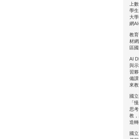
上數
學生
大學
網A
教育
材網
區國
AI
與示
習夥
備課
來教
國立
「慢
思考
教，
造轉
國立