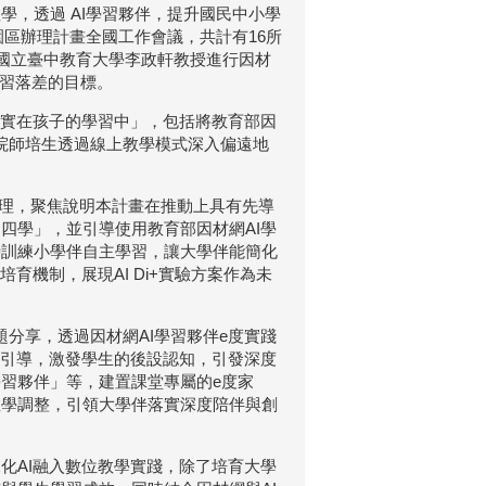
，透過 AI學習夥伴，提升國民中小學
園區辦理計畫全國工作會議，共計有16所
請國立臺中教育大學李政軒教授進行因材
學習落差的目標。
落實在孩子的學習中」，包括將教育部因
校院師培生透過線上教學模式深入偏遠地
辦理，聚焦說明本計畫在推動上具有先導
四學」，並引導使用教育部因材網AI學
時訓練小學伴自主學習，讓大學伴能簡化
育機制，展現AI Di+實驗方案作為未
題分享，透過因材網AI學習夥伴e度實踐
與引導，激發學生的後設認知，引發深度
習夥伴」等，建置課堂專屬的e度家
教學調整，引領大學伴落實深度陪伴與創
化AI融入數位教學實踐，除了培育大學