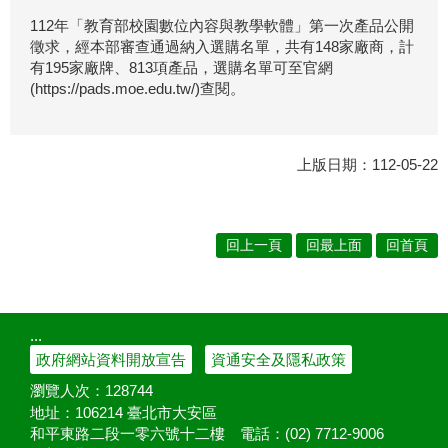
112年「教育部校園數位內容與教學軟體」第一次產品公開
徵求，經本部審查通過納入選購名單，共有148家廠商，計
有195家廠牌、813項產品，選購名單可至官網
(https://pads.moe.edu.tw/)查閱。
上版日期：112-05-22
回上一頁
回最上面
回首頁
:::
政府網站資料開放宣告
資通安全及隱私政策
瀏覽人次：
128744
地址：106214 臺北市大安區
和平東路二段一零六號十二樓
電話：(02) 7712-9006