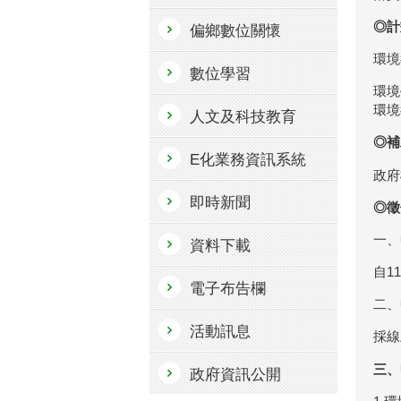
◎計
偏鄉數位關懷
環境
數位學習
環境
環境
人文及科技教育
◎補
E化業務資訊系統
政府
即時新聞
◎徵
一、
資料下載
自1
電子布告欄
二、
活動訊息
採線
三、
政府資訊公開