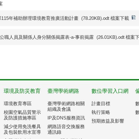
案
部115年補助辦理環境教育推廣活動計畫
(78.20KB).odt 檔案下載
)公職人員及關係人身分關係揭露表-a-事前揭露
(26.01KB).odt 檔案
環境及防災教育
臺灣學術網路
數位學習入口網
環境教育專區
臺灣學術網路相關
計畫目標
組織及會議
校園空氣品質警示
執行策略
及防護措施專區
IP及DNS服務資訊
預期效益及影響
減少使用免洗餐具
網路語音交換服務
及包裝飲用水宣導
通訊錄