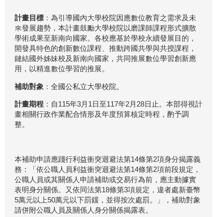
計畫目標
：為引導國內大學校院因應數位教育之需求及未
來發展趨勢，本計畫鼓勵大學校院以磨課師課程形式擴散
學術成果至新南向國家。各校應基於學校永續發展目的，
開發具特色的創新數位課程、推動跨國共學與共授課程，
鏈結國外姊妹校及新南向國家，共同推展數位學習創新應
用，以精進數位學習的推展。
補助對象
：全國公私立大學校院。
計畫期程
：自115年3月1日至117年2月28日止。本部得視計
畫相關行政作業配合情形及年度預算核定時程，酌予調
整。
本補助申請應踐行利益衝突迴避法第14條第2項身分揭露義
務：「依公職人員利益衝突迴避法第14條第2項前段規定，
公職人員或其關係人申請補助或交易行為前，應主動據實
表明身分關係。又依同法第18條第3項規定，違者處新臺幣
5萬元以上50萬元以下罰鍰，並得按次處罰。」，補助對象
請併附公職人員及關係人身分關係揭露表。