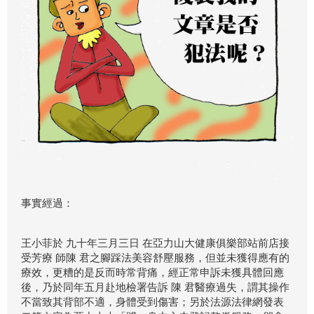
事實經過：
王小菲於 九十年三月三日 在亞力山大健康俱樂部站前店接
受芳療 師陳 君之腳踩法美容舒壓服務，但並未獲得應有的
療效，更糟的是反而時常背痛，經正常申訴未獲具體回應
後，乃於同年五月赴地檢署告訴 陳 君醫療過失，謂其操作
不當致其背部不適，身體受到傷害；另於法源法律網發表