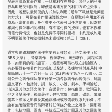
發表言論為其著作權；一旦權利存在無疑，其他人的利用
行為即應受到限制，即便是迅速方便的利用方式也受限，
因此，若想以最簡便的方式加以利用 ( 通常下載就是最簡便
的方式 ) ，可是在著作權保護觀念中，容易取得利用並不得
成為正當化事由，免付費更不代表可以任意使用，因為授
權與付費並非相同機制，有不需付費的授權，也有不授權
而需付費情況，也就是免費不等同於授權，未約定或約定
不明更被著作權法擬制為未獲授權 ( 第三十七條 ) 。
通常與網路相關的著作主要有五種類別：語文著作（如
BBS 文章）、音樂著作、視聽著作、圖形著作、與程式著
作（如網頁的程式語言），這些都可能出現在討論區內，
有必要對各種著作的定義加以釐清，依據智慧財產局於 中
華民國八十一年六月十日 台 (81) 內著字第八一八四 ○○ 二
號公告之著作權法第五條第一項各款著作內容例示，所謂
語文著作：包括詩、詞、散文、小說、劇本、學術論述、
演講及其他之語文著作；音樂著作：包括曲譜、歌詞及其
他之音樂著作；視聽著作：包括電影、錄影、碟影、電腦
螢幕上顯示之影像及其他藉機械或設備表現系列影像，不
論有無附隨聲音而能附著於任何媒介物上之著作；圖形著
作：包括地圖、圖表、科技或工程設計圖及其他之圖形著