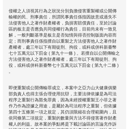
侵權之人須視其行為之狀況分別負擔侵害重製權或公開傳
輸權的民、刑事責任，所謂民事責任係指因故意或過失不
法侵害他人之著作財產權者，負損害賠償責任，至於討論
區的板主是否應負共同侵權行為責任，目前尚未有一致見
解，一般判斷基準是板主是否知情與得否控制版面內容而
定；而刑事責任係指擅自以重製之方法侵害他人之著作財
產權者，處三年以下有期徒刑、拘役，或科或併科新臺幣
七十五萬元以下罰金 ( 第九十一條 ) 。若擅自以公開傳輸之
方法侵害他人之著作財產權者，處三年以下有期徒刑、拘
役，或科或併科新臺幣七十五萬元以下罰金 ( 第九十二條 )
。
即便重製或公開傳輸罪成立，本案中之亞力山大健康俱樂
部負責人也得主張合理使用抗辯，主要法律依據是為司法
程序之重製行為豁免罪責，因為未經授權重製王小菲之著
作乃作為證據之用途，是屬於為司法程序之重製，但依據
第四十五條第一項之規定，其仍須限縮在合理範圍內，且
依同條第二項規定，重製的數量與方法不得侵害著作財產
權人的利益。故本案的爭點將是下載討論區的言論充作訴