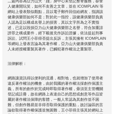
二篇內容為亞力山大「踐」身中心未登記整脊服務，卻拿
人健康開玩笑，如何不友善之文章，並在 ICOMPLAIN 等
網站上發表類似觀點，且以電子郵件回信給網友，指謫該
健康俱樂部如何不是；對於此一指控，該健康俱樂部負責
人認為足以構成名譽上的損害，其以文字所為之不實指
述，已足以毀損亞力山大健康俱樂部之名譽，符合加重誹
謗罪之構成要件，經下載後充作訴訟證據，依法提起刑事
訴訟。試問王小菲得否提出反訴，主張其擁有 ICOMPLAIN
等網站上發表言論為其著作權，亞力山大健康俱樂部負責
人未經授權重製其著作，已觸犯著作權法之重製罪。
法律解析：
網路讓資訊得以便利的流通，相對地，也就增加了使用者
違反著作權法的機會，由於我國的著作權法採創作保護主
義，所有的創作於完成時即取得著作權，毋須至主管機關
登記或註冊，故在網路上表達自己的思想或創意等作品皆
屬於著作權法保障的客體，一般人常認為其創作並不困
難，但創作難易並非得否取得保護的重點，故討論區的言
論欲取得著作權保護並無困難，王小菲得主張其於網站上