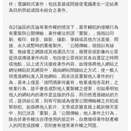
作；電腦程式著作：包括直接或間接使電腦產生一定結果
為目的所組成指令組合之著作。
在討論區的言論有著作權的情況下，最常觸犯的侵權行為
有重製與公開傳輸，著作權法所謂「重製」，係指以印
刷、複印、錄音、錄影、攝影、筆錄或其他方法直接、間
接、永久或暫時的重複製作。「公開傳輸」係指以有線
電、無線電之網路或其他通訊方法，藉聲音或影像向公眾
提供或傳達著作內容，包括使公眾得於其各自選定之時間
或地點，以上述方法接收著作內容。如僅係將他人網站之
網址轉貼於其網頁中，藉由網站間鏈結之方式，使一般人
得透過網站進入其他網站，因未涉及重製他人著作的行
為，基本上僅是「借問酒家何處有，牧童遙指杏花村」之
牧童行為，故不會造成對他人重製權之侵害，但如果明知
他人的網站內的著作是盜版的作品，而仍然透過鏈結的方
式，提供給公眾，則有可能成為侵害公開傳輸權之共犯或
幫助犯。如係將他人影片、文章或音樂直接上載於聊天室
中，則已涉及「重製」及「公開傳輸」他人著作之行為，
除合於著作權法合理使用的規定外，自應徵得著作財產權
人的同意或授權，否則會有侵害著作權之問題。