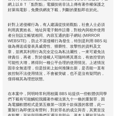
網上以ＢＴ「點對點」電腦技術非法上傳有著作權保護之
好萊塢電影，免費供網友下載，判斷的要點即在於此。
針對上述侵權行為，有人建議從技術觀點，社會人士必須
利用真實姓名、地址與電子郵件註冊，對校內與校外使用
者分別設立帳號相同、內容互通的影子網站 (MIRROR
WEBSITE) ，防止不當侵權行為發生，特別是利用 BBS 站
做為傳送或發表具威脅性、猥褻性、攻擊性的資料及文
章，並將其利用行為完全定位為私法屬性，一來可避免法
律責任，再者，對於侵權人可隨時將其逐出，有效控管的
可能性大增，將得到一種公平合理的使用情況。上述情況
固非全無道理，但是技術上如何推陳出新，是否能一直有
效控制不法使用情況，不會被突破，也不是沒有疑問的，
僅得稱其為理想狀態。
在本案中，阿明時常利用校園 BBS 站提供一些軟體供同學
們下載有可能觸犯我國著作權法第九十一條的重製罪，因
為電腦軟體程式是第五條第一項第十款保護的客體，此一
重製行為即便沒有營利，對於罪名的成立與否，其實並沒
有影響；至於與同學們互通訊息部分，基本上屬於言論自