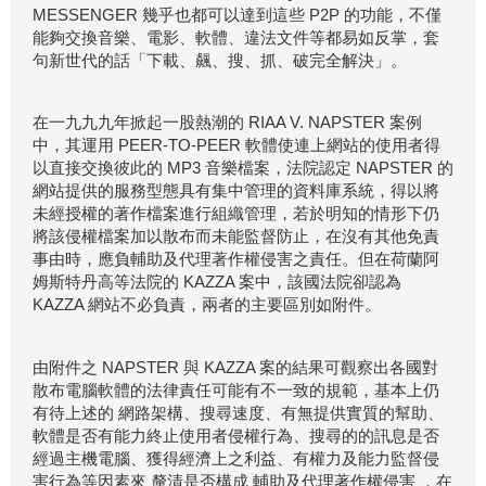
MESSENGER 幾乎也都可以達到這些 P2P 的功能，不僅
能夠交換音樂、電影、軟體、違法文件等都易如反掌，套
句新世代的話「下載、飆、搜、抓、破完全解決」。
在一九九九年掀起一股熱潮的 RIAA V. NAPSTER 案例
中，其運用 PEER-TO-PEER 軟體使連上網站的使用者得
以直接交換彼此的 MP3 音樂檔案，法院認定 NAPSTER 的
網站提供的服務型態具有集中管理的資料庫系統，得以將
未經授權的著作檔案進行組織管理，若於明知的情形下仍
將該侵權檔案加以散布而未能監督防止，在沒有其他免責
事由時，應負輔助及代理著作權侵害之責任。但在荷蘭阿
姆斯特丹高等法院的 KAZZA 案中，該國法院卻認為
KAZZA 網站不必負責，兩者的主要區別如附件。
由附件之 NAPSTER 與 KAZZA 案的結果可觀察出各國對
散布電腦軟體的法律責任可能有不一致的規範，基本上仍
有待上述的 網路架構、搜尋速度、有無提供實質的幫助、
軟體是否有能力終止使用者侵權行為、搜尋的的訊息是否
經過主機電腦、獲得經濟上之利益、有權力及能力監督侵
害行為等因素來 釐清是否構成 輔助及代理著作權侵害 ，在