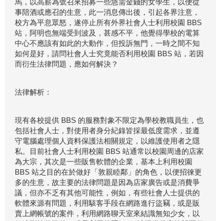
馬，以高薪為號召來招募一些急需金錢的女學生，以便從
事陪酒或應召的生意，此一消息傳出後，引起各界注意，
校方為平息眾怒，遂停止所有外界社會人士利用校園 BBS
站，阿明也無端受到波及，甚感不平，他覺得學校的電算
中心不應該有如此的大動作，但投訴無門，一時之間不知
如何是好，請問社會人士究竟能否利用校園 BBS 站，若因
而衍生法律問題，應如何解決？
法律解析：
現有各校提供 BBS 的服務對象不限定為學校教職員生，也
包括社會人士，對使用者身分紀錄皆採最低度需求，並遵
守電腦處理個人資料保護法相關規定，以維護使用者之隱
私。目前社會人士利用校園 BBS 站通常以校園周邊的店家
為大宗，其次是一些販售軟體的企業，基本上利用校園
BBS 站之目的在於做好「敦親睦鄰」的角色，以便招徠更
多的生意，故主要的法律問題是因為店家廣告或是消費爭
議，但亦不乏有其他可能性，例如，有些社會人士提供的
軟體來源有問題，利用駭客手段在網路進行盜竊，或是販
賣上網帳號的案件，利用網路聊天室來結識無知少女，以