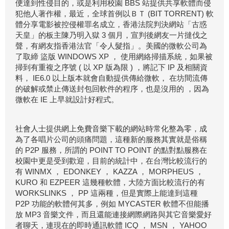
便達到性侵目的，或是利用校園 BBS 站提供共享軟體而侵
犯他人著作權，最近，全球首例以ＢＴ (BIT TORRENT) 軟
體分享電影被控侵權罪名成立，香港法院判決網站「古惑
天皇」的板主陳乃明入獄 3 個月，宣判後網友一片撻伐之
聲，有網友指香港法官「令人髮指」。美國的微軟公司為
了取締 盜版 WINDOWS XP ， 使用網絡掃描系統，如果被
掃到有重複之序號 ( 以 XP 版為限 ) ，將記下 IP 及相關資
料， IE6.0 以上版本就會自動提供傳給微軟， 在坊間流傳
的破解或禁止傳送封包回軟件的程序，也是沒用的 ，因為
微軟在 IE 上早就設計好程式。
社會人士提供網上免費音樂下載的網站時常化整為零，成
為了各唱片公司的頭痛問題，這種新的服務其實就是俗稱
的 P2P 服務，所謂的 POINT TO POINT 的點對點服務在
校園中更是受到歡迎，目前的統計中，在台灣比較流行的
有 WINMX ， EDONKEY ， KAZZA ， MORPHEUS ，
KURO 和 EZPEER 這幾種軟體，大陸方面比較流行的有
WORKSLINKS ， PP 這兩種，但是實際上能達到這種
P2P 功能的軟體何其多，例如 MYCASTER 軟體不但能播
放 MP3 音樂文件，而且還能連接網際網路與其它音樂愛好
者聊天，連現在的即時通訊軟體 ICQ ， MSN ， YAHOO