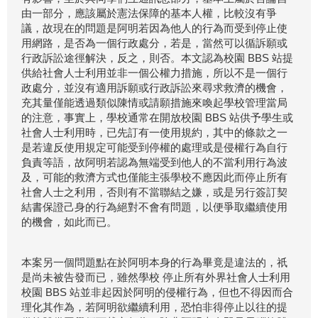
由一部分，應該屬於憲法保障的基本人權，比較沒有爭
議，故現在的問題是阿明若因為他人的行為而受到停止使
用網路，是否為一個行政處分，若是，當然可以循訴願或
行政訴訟途徑解決，反之，則否。本文認為校園 BBS 站提
供給社會人士利用並非一個公權力措施，所以不是一個行
政處分，並沒有適用訴願或行政訴訟來尋求救濟的機會，
充其量僅能透過類似陳情或請願措施來喚起學校管理當局
的注意，事實上，學校通常在開放校園 BBS 站供予學生或
社會人士利用時，已先訂有一使用規約，其中的條款之一
是若違反使用規定可能受到停權的處理或是侵權行為自行
負責等語，故阿明若認為無端受到他人的不當利用行為波
及，可能的救濟方式也僅能主張學校不應因此而停止所有
社會人士之利用，否則有不當聯結之嫌，或是另行簽訂契
結書保證己身的行為絕對不會有問題，以便爭取繼續使用
的機會，如此而已。
本案另一個問題點在於阿明本身的行為畢竟是違法的，祇
是尚未被告發而已，雖然學校 停止所有外界社會人士利用
校園 BBS 站並非起因於阿明的侵權行為，但也不得因而合
理化其作為，若阿明欲繼續利用，恐怕非得停止以往的提