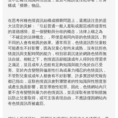
構成「猥褻」物品。
在思考何種色情資訊始構成猥褻問題上，還應該注意的是
大法官的見解：「引起普通一般人羞恥或厭惡感而侵害性
的道德感情」是一個變動與分歧的概念，法律上稱之為
「不確定的法律概念」，即便是相同內容的色情資訊，對
不同的人會有相異的效果。通常而言，色情資訊對兒童較
可能產生不好影響，因為兒童心智尚未成熟，沒有抗拒色
情資訊與支配時間的能力，特別容易沉迷於網路色情而無
法自拔。相較之下，色情資訊卻能讓成年人得到生理需求
之滿足，並且成年人也較有足夠知識與能力免於自己受
害。至於內含變態與偏差性行為或暴力殘忍的色情資訊，
不管對兒童或成年人都會有不好影響。許多實證研究報告
都已指出，這類色情資訊會對瀏覽者的性知識與性態度形
成產生負面影響，甚至導致性犯罪。因此，色情網站內只
要不含有變態與暴力的色情資訊，並且採取有效管制措施
以防止兒童取得，或可主張表現自由，不應該僅因網站內
有色情資訊而被處罰。