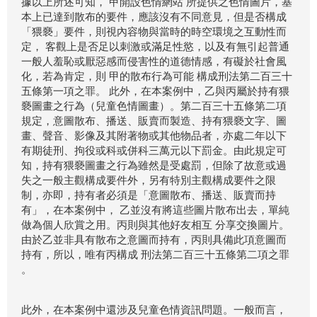
據以上所述可知， 甲開設色情網站 所提供之色情圖片，基
本上已達到散布的要件，應該沒有不同意見，但是否構成
「猥褻」要件，則視內容物與當時的時空環境之互動性而
定， 客觀上是否足以刺激或滿足性慾，以及有無引起普通
一般人羞恥或厭惡感而侵害性的道德情感，有礙於社會風
化，若為肯定，則 甲的散布行為可能 構成刑法第二百三十
五條第一項之罪。 此外，在本案例中，乙與丙屬於持有猥
褻圖畫之行為（兒童色情圖畫）。第二百三十五條第二項
規定，意圖散布、播送、販賣而製造、持有猥褻文字、圖
畫、聲音、影像及其附著物或其他物品者，亦處二年以下
有期徒刑、拘役或科或併科三萬元以下罰金。由此規定可
知，持有猥褻圖畫之行為雖然是受處罰，但除了故意或過
失之一般主觀構成要件外，另有特別主觀構成要件之限
制，亦即，持有者必須是「意圖散布、播送、販賣而持
有」，在本案例中， 乙並沒有將這些圖片散布出去，單純
做為個人欣賞之用。丙則與其他好友相互 分享交換圖片。
由於乙並非具有散布之意圖而持有，丙則具備此項意圖而
持有，所以，唯有丙構成 刑法第二百三十五條第二項之罪
。
此外，在本案例中還涉及兒童色情資訊問題。一般而言，