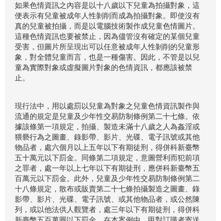
如果色情資訊之內容是以十八歲以下兒童為拍攝對象，這
便表示有兒童被成年人性剝削而成為拍攝對象。即使沒有
真的兒童被拍攝，而是以電腦技術製作成兒童色情圖片。
這種色情資訊也要被禁止，因為儘管沒有確定的某個兒童
受害，但圖片所呈現出可以任意被成年人性剝削的兒童形
象，對全體兒童而言，也是一種傷害。因此，不管是以兒
童為實際對象或虛擬圖片對象的色情資訊，都應該被禁
止。
現行法中，用以處罰以兒童為對象之兒童色情資訊製作與
流通的規定是兒童及少年性交易防制條例第二十七條。依
據該條第一項規定，拍攝、製造未滿十八歲之人為姦淫或
猥褻行為之圖畫、錄影帶、影片、光碟、電子訊號或其他
物品者，處六個月以上五年以下有期徒刑，得併科新臺幣
五十萬元以下罰金。同條第二項規定，意圖營利而犯前項
之罪者，處一年以上七年以下有期徒刑，應併科新臺幣五
百萬元以下罰金。此外，兒童及少年性交易防制條例第二
十八條規定，散布或販賣第二十七條拍攝製造之圖畫、錄
影帶、影片、光碟、電子訊號、或其他物品者，或公然陳
列，或以他法供人觀覽者，處三年以下有期徒刑，得併科
新臺幣五百萬圓以下罰金。在本案例中，甲對訂購者寄送