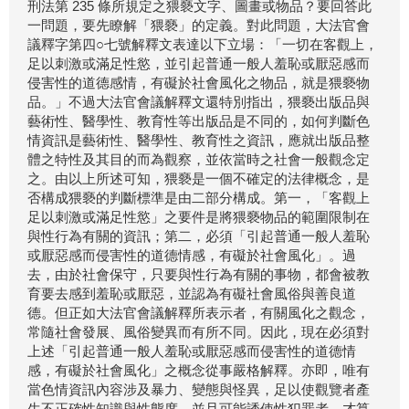
刑法第 235 條所規定之猥褻文字、圖畫或物品？要回答此
一問題，要先瞭解「猥褻」的定義。對此問題，大法官會
議釋字第四○七號解釋文表達以下立場：「一切在客觀上，
足以刺激或滿足性慾，並引起普通一般人羞恥或厭惡感而
侵害性的道德感情，有礙於社會風化之物品，就是猥褻物
品。」不過大法官會議解釋文還特別指出，猥褻出版品與
藝術性、醫學性、教育性等出版品是不同的，如何判斷色
情資訊是藝術性、醫學性、教育性之資訊，應就出版品整
體之特性及其目的而為觀察，並依當時之社會一般觀念定
之。由以上所述可知，猥褻是一個不確定的法律概念，是
否構成猥褻的判斷標準是由二部分構成。第一，「客觀上
足以刺激或滿足性慾」之要件是將猥褻物品的範圍限制在
與性行為有關的資訊；第二，必須「引起普通一般人羞恥
或厭惡感而侵害性的道德情感，有礙於社會風化」。過
去，由於社會保守，只要與性行為有關的事物，都會被教
育要去感到羞恥或厭惡，並認為有礙社會風俗與善良道
德。但正如大法官會議解釋所表示者，有關風化之觀念，
常隨社會發展、風俗變異而有所不同。因此，現在必須對
上述「引起普通一般人羞恥或厭惡感而侵害性的道德情
感，有礙於社會風化」之概念從事嚴格解釋。亦即，唯有
當色情資訊內容涉及暴力、變態與怪異，足以使觀覽者產
生不正確性知識與性態度，並且可能誘使性犯罪者，才算