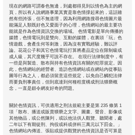
現在的網路可謂春色無邊，到處都得見到以情色為主的網
頁，所以有人說網路事業其實是靠色情撐起來的，這話雖
然有些誇張，但不無道理，因為利用網路搜尋色情圖片最
能滿足人類既好色又愛面子的心理，色情網站的最主要功
能就是作為色情資訊交換的場域。 色情電影是單向傳播的
媒體，色情電玩則是雙向、互動的媒體，在裏頭「玩」色
情遊戲，會產生何等刺激，因為沒有實戰經驗，難以評
論。花花公子和其它色情電玩打算將產品定位在限制級或
成人級，其尺度幾乎可說不存在。 在現行法律制度中，有
一些是與製造、散布與持有色情資訊有關的犯罪規定。因
此，色情網站的經營者、造訪色情網站或在網站內從事貼
圖等行為之人，都必須留意這些規定，以免自己觸犯法律
而要負刑事責任，但到底達到何種程度構成刑法猥褻概
念，一直是頗令網友好奇的問題。
關於色情資訊，可供適用之刑法規範主要是第 235 條第 1
項「散布、播送或販賣猥褻之文字、圖畫、聲音、影像或
其他物品，或公然陳列，或以他法供人觀覽、聽聞者，處
二年以下有期徒刑、拘役或科或併科三萬元以下罰金。」
色情網站內傳送、張貼或提供觀覽的色情資訊是否可算是