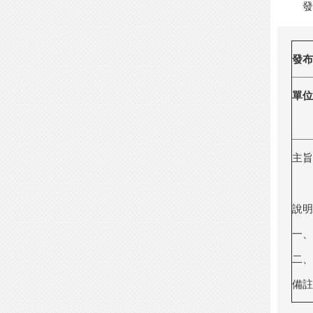
發
發布
單位
主旨
說明
一、
二、
備註