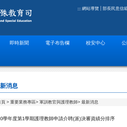
網站導覽
部長民意信
:::
即時新聞
電子布告欄
校安中心
公
新消息
首頁
重要業務專區
軍訓教官與護理教師
最新消息
10學年度第1學期護理教師申請介聘(派)決審資績分排序