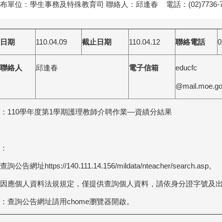
布單位：學生事務及特殊教育司 聯絡人：邱逢春 電話：(02)7736-7
日期
110.04.09
截止日期
110.04.12
聯絡電話
0
聯絡人
邱逢春
電子信箱
educfc
@mail.moe.go
：
110
學年度第
1
學期護理教師介聘作業
—
資績分結果
：
查詢公告網址
https://140.111.14.156/mildata/nteacher/search.asp
。
因應個人資料法規規定，僅提供查詢個人資料，請依身分證字號及
：查詢公告網址請用
chome
瀏覽器開啟。