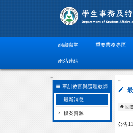
跳到主要內容區塊
組織職掌
重要業務專區
網站連結
:::
:::
軍訓教官與護理教師
最
最新消息
回
檔案資源
公告1