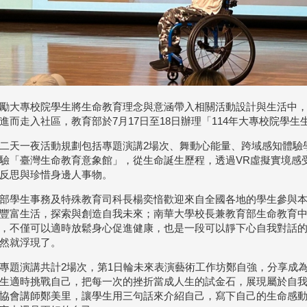
勵大專校院學生將生命教育理念與意涵帶入相關活動設計與生活中
進而走入社區，教育部於7月17日至18日辦理「114年大專校院學
二天一夜活動規劃包括專題演講2場次、舞動心能量、跨域感知體驗
驗「臺灣生命教育意象館」，從生命誕生歷程，透過VR虛擬實境感
反思與珍惜身邊人事物。
部學生事務及特殊教育司科長楊奕愔歡迎來自全國各地的學生參與
豐富生活，探索與創造自我未來；南華大學校長兼教育部生命教育
，不僅可以適時放鬆身心促進健康，也是一段可以靜下心自我對話
然就浮現了。
專題演講共計2場次，第1日輪未來表演藝術工作坊鄭自強，分享成
生適時挑戰自己，把每一次的挫折當成人生的試金石，展現屬於自我
協會講師鄭美里，讓學生用三句話來介紹自己，寫下自己的生命感