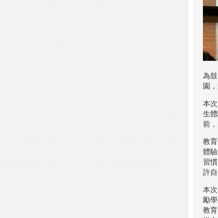
為鼓
園，
本次
生體
前，
教育
體驗
習慣
許自
本次
勵學
教育