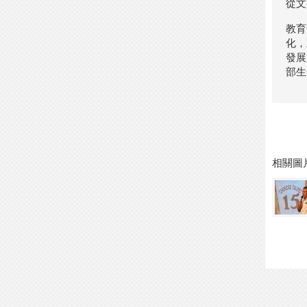
從文
教育
化，
發展
部生命
相關圖