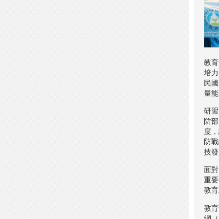
教育
培力
民國
量能
研習
防部
度，
防戰
技發
面對
重要
教育
教育
網（h