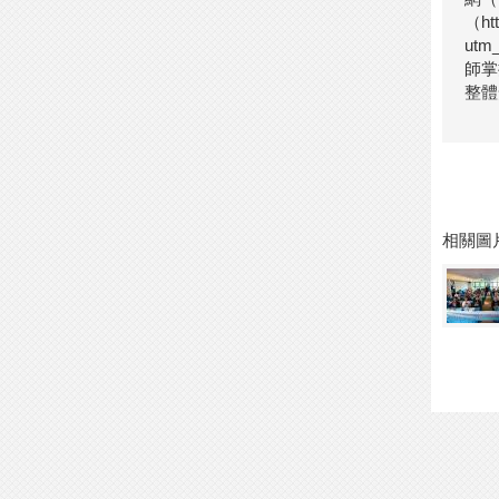
（htt
utm
師掌
整體
相關圖