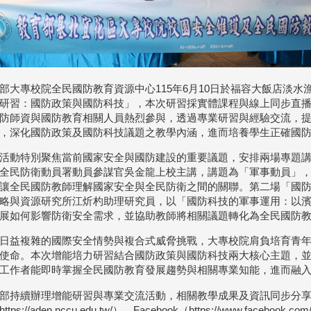
部大專校院全民國防教育資源中心115年6月10日於福容大飯店淡水
研習：國防政策與國防科技」，本次研習採實體課程與線上同步直
防師資與國防教育相關人員熱烈參與，透過專業研習與經驗交流，
，深化國防政策及國防科技議題之教學內涵，進而培養學生正確國
活動特別聚焦當前國家安全與國防建設的重要議題，安排兩場專題
全民防衛動員署動員參謀官吳金龍上校主講，講題為「軍事動員」
讓全民國防教師理解國家安全與全民防衛之間的關聯。第二場「國
略與資源研究所江炘杓助理研究員，以「國防科技的軍事運用：以
展如何影響防衛安全需求，並協助教師將相關議題轉化為全民國防
日益複雜的國際安全情勢與複合式威脅挑戰，大專校院肩負培育青
使命。本次增能培力研習結合國防政策與國防科技兩大核心主題，
工作者能即時掌握全民國防教育發展趨勢與相關專業知能，進而融
部持續辦理增能研習與專業交流活動，相關教學成果及資訊同步分
ttps://aden.nccu.edu.tw/）、Facebook（https://www.facebook.