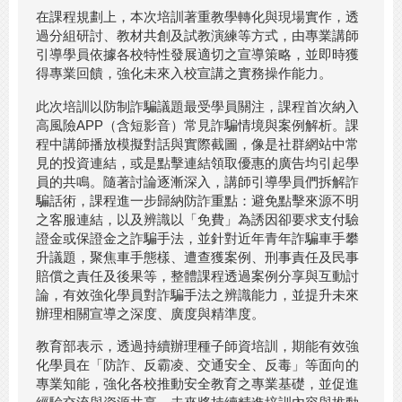
在課程規劃上，本次培訓著重教學轉化與現場實作，透
過分組研討、教材共創及試教演練等方式，由專業講師
引導學員依據各校特性發展適切之宣導策略，並即時獲
得專業回饋，強化未來入校宣講之實務操作能力。
此次培訓以防制詐騙議題最受學員關注，課程首次納入
高風險APP（含短影音）常見詐騙情境與案例解析。課
程中講師播放模擬對話與實際截圖，像是社群網站中常
見的投資連結，或是點擊連結領取優惠的廣告均引起學
員的共鳴。隨著討論逐漸深入，講師引導學員們拆解詐
騙話術，課程進一步歸納防詐重點：避免點擊來源不明
之客服連結，以及辨識以「免費」為誘因卻要求支付驗
證金或保證金之詐騙手法，並針對近年青年詐騙車手攀
升議題，聚焦車手態樣、遭查獲案例、刑事責任及民事
賠償之責任及後果等，整體課程透過案例分享與互動討
論，有效強化學員對詐騙手法之辨識能力，並提升未來
辦理相關宣導之深度、廣度與精準度。
教育部表示，透過持續辦理種子師資培訓，期能有效強
化學員在「防詐、反霸凌、交通安全、反毒」等面向的
專業知能，強化各校推動安全教育之專業基礎，並促進