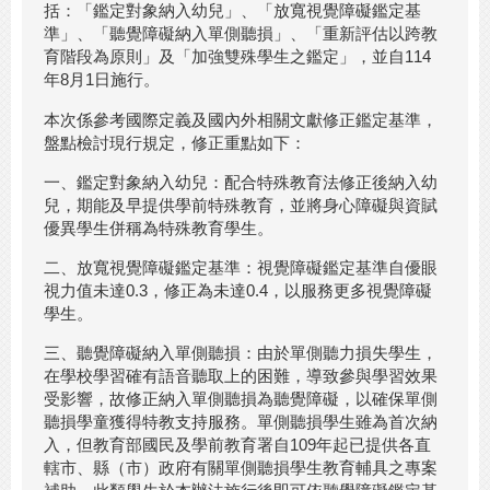
括：「鑑定對象納入幼兒」、「放寬視覺障礙鑑定基
準」、「聽覺障礙納入單側聽損」、「重新評估以跨教
育階段為原則」及「加強雙殊學生之鑑定」，並自114
年8月1日施行。
本次係參考國際定義及國內外相關文獻修正鑑定基準，
盤點檢討現行規定，修正重點如下：
一、鑑定對象納入幼兒：配合特殊教育法修正後納入幼
兒，期能及早提供學前特殊教育，並將身心障礙與資賦
優異學生併稱為特殊教育學生。
二、放寬視覺障礙鑑定基準：視覺障礙鑑定基準自優眼
視力值未達0.3，修正為未達0.4，以服務更多視覺障礙
學生。
三、聽覺障礙納入單側聽損：由於單側聽力損失學生，
在學校學習確有語音聽取上的困難，導致參與學習效果
受影響，故修正納入單側聽損為聽覺障礙，以確保單側
聽損學童獲得特教支持服務。單側聽損學生雖為首次納
入，但教育部國民及學前教育署自109年起已提供各直
轄市、縣（市）政府有關單側聽損學生教育輔具之專案