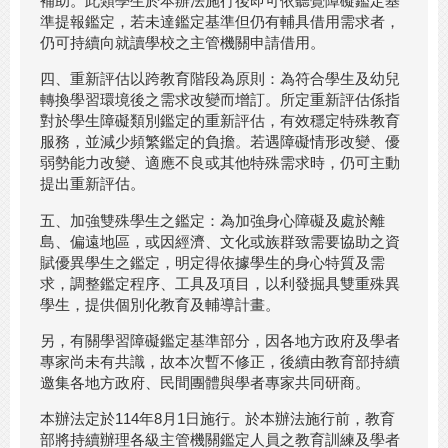
補助。此類學生於本辦法施行後即可依聽覺障礙鑑定基
準提報鑑定，若未達鑑定基準但仍有輔具借用需求者，
仍可持續向就讀學校之主管機關申請借用。
四、重新評估以跨教育階段為原則：為符合學生及幼兒
轉換學習環境後之需求改變而增訂。所定重新評估係指
對於學生障礙類別鑑定的重新評估，有效穩定特殊教育
服務，並減少頻繁鑑定的負擔。若遇障礙情形改變、優
弱勢能力改變、適應不良或其他特殊需求時，仍可主動
提出重新評估。
五、加強雙殊學生之鑑定：為加強身心障礙及處於離
島、偏遠地區，或因經濟、文化或族群致需要協助之資
賦優異學生之鑑定，明定得依據學生的身心特質及需
求，調整鑑定程序、工具及項目，以利發掘具雙重殊異
學生，提供個別化教育及輔導計畫。
另，有關學習障礙鑑定基準部分，因各地方政府及學者
專家尚未有共識，故本次暫不修正，後續由教育部持續
邀集各地方政府、民間團體與學者專家共同研商。
本辦法定於114年8月1日施行。於本辦法施行前，教育
部將持續辦理各級主管機關鑑定人員之教育訓練及學者