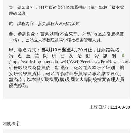
壹、研習班別：111年度教育部暨部屬機關（構）學校「檔案管
理研習班」
貳、課程內容：參見課程表及報名須知
參、參訓對象：苗栗以南
(
不含東部、外島
)
地區之部屬機關
（構）、公私立大專校院及高中職校檔案管理人員。
肆、報名方式：
自4月13日起至4月29日止
，採網路報名，
請逕至
該院研習及活動資訊網
(
https://workshop.naer.edu.tw/NAWeb/Services/wFrmNews.aspx
)
註冊帳號成為會員後，點選線上報名進入本研習班別，填
妥研習學員資料，報名情形請至學員專區報名結果查詢。
額滿時，以本部所屬機關
(
構
)
及國立大專院校檔案管理人員
優先錄取。
上版日期：111-03-30
相關檔案