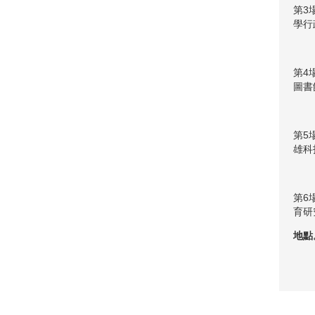
第3
學行
第4
圖書
第5
雄科
第6
育研
地點