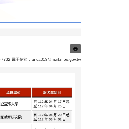
7732 電子信箱：
arica319@mail.moe.gov.tw